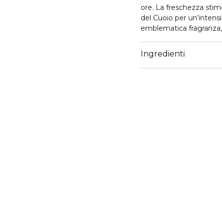
ore. La freschezza stim
del Cuoio per un’intensi
emblematica fragranza
B, ispira il doppio dell
deodorante stick offre f
Ingredienti
sentirti sicuro di te per
risultato impalpabile ef
è stata testata sotto c
Realizzato per eccellere