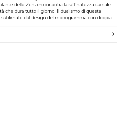
olante dello Zenzero incontra la raffinatezza carnale
tà che dura tutto il giorno. Il dualismo di questa
, sublimato dal design del monogramma con doppia
a motivazione e il doppio del successo. Questo
ino a 48 ore di protezione efficace, aiutandoti a
 tutto il giorno. La sua formula avanzata offre un
fetto seconda pelle e la sua ottima tollerabilità cutanea
ontrollo dermatologico.
. Per andare oltre.