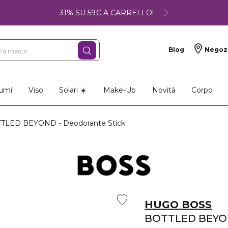
-31% SU 59€ A CARRELLO!
Blog
Negoz
umi
Viso
Solari ☀️
Make-Up
Novità
Corpo
TLED BEYOND - Deodorante Stick
HUGO BOSS
BOTTLED BEY