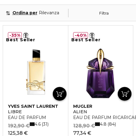
Ordina per
Rilevanza
Filtra
35%
40%
Best Seller
Best Seller
YVES SAINT LAURENT
MUGLER
LIBRE
ALIEN
EAU DE PARFUM
EAU DE PARFUM RICARICA
4.6
4.8
31
84
192,90 €
128,90 €
125,38 €
77,34 €