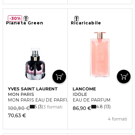
30%
Pianeta Green
Ricaricabile
YVES SAINT LAURENT
LANCÔME
MON PARIS
IDÔLE
MON PARIS EAU DE PARFUM
EAU DE PARFUM
5
4.8
3
13
3 formati
100,90 €
86,90 €
70,63 €
4 formati