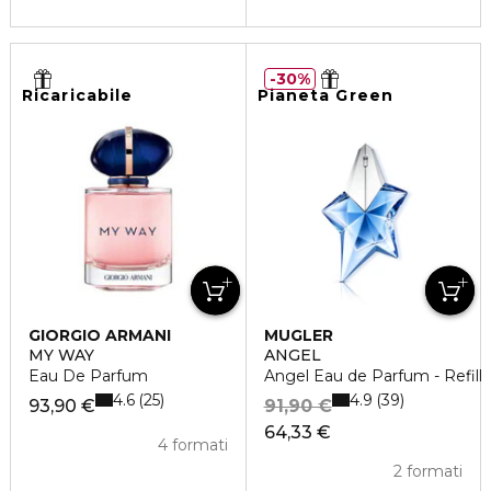
30%
Ricaricabile
Pianeta Green
GIORGIO ARMANI
MUGLER
MY WAY
ANGEL
Eau De Parfum
Angel Eau de Parfum - Refill
4.6
4.9
25
39
93,90 €
91,90 €
64,33 €
4 formati
2 formati