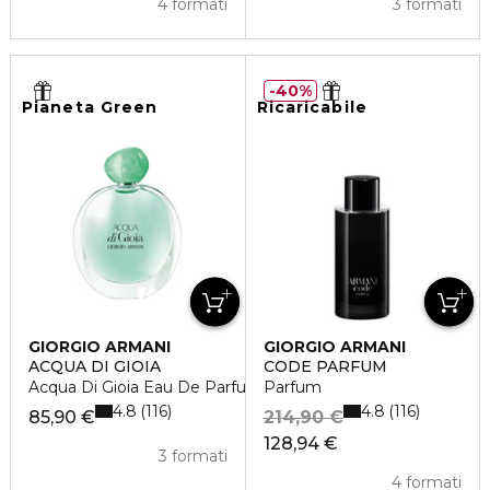
4 formati
3 formati
40%
Pianeta Green
Ricaricabile
GIORGIO ARMANI
GIORGIO ARMANI
ACQUA DI GIOIA
CODE PARFUM
Acqua Di Gioia Eau De Parfum
Parfum
4.8
4.8
116
116
85,90 €
214,90 €
128,94 €
3 formati
4 formati