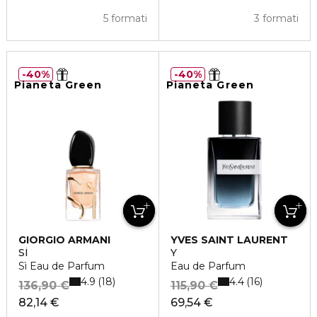
5 formati
3 formati
40%
40%
Pianeta Green
Pianeta Green
GIORGIO ARMANI
YVES SAINT LAURENT
SÌ
Y
Sì Eau de Parfum
Eau de Parfum
4.9
4.4
18
16
136,90 €
115,90 €
82,14 €
69,54 €