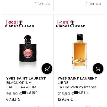
4 formati
4 formati
30%
40%
Pianeta Green
Pianeta Green
YVES SAINT LAURENT
YVES SAINT LAURENT
BLACK OPIUM
LIBRE
EAU DE PARFUM
Eau de Parfum Intense
4.8
4.9
84
17
96,90 €
215,90 €
67,83 €
129,54 €