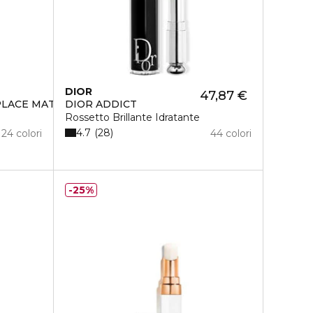
DIOR
47,87 €
 PLACE MATTE FOUNDATION
DIOR ADDICT
Rossetto Brillante Idratante
4.7
28
24 colori
44 colori
25%