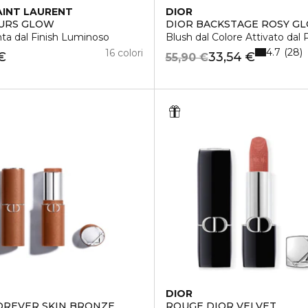
AINT LAURENT
DIOR
URS GLOW
DIOR BACKSTAGE ROSY G
ta dal Finish Luminoso
Blush dal Colore Attivato dal
4.7
28
16 colori
€
33,54 €
55,90 €
DIOR
OREVER SKIN BRONZE
ROUGE DIOR VELVET