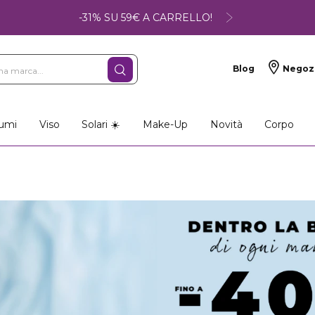
-31% SU 59€ A CARRELLO!
Blog
Negoz
umi
Viso
Solari ☀️
Make-Up
Novità
Corpo