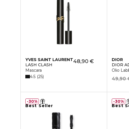
YVES SAINT LAURENT
DIOR
48,90 €
LASH CLASH
DIOR A
Mascara
Olio Labb
4.5
25
49,90 
30%
30%
Best Seller
Best S