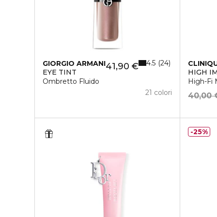
4.5
24
GIORGIO ARMANI
CLINIQ
41,90 €
EYE TINT
HIGH I
Ombretto Fluido
High-Fi 
21 colori
40,00 
25%