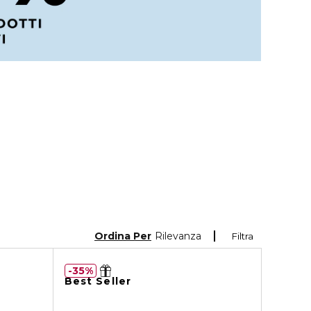
Ordina Per
Rilevanza
Filtra
35%
Best Seller