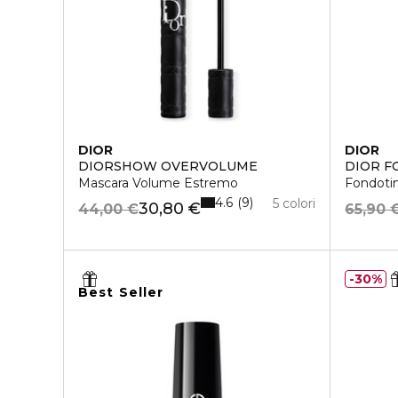
DIOR
DIOR
DIORSHOW OVERVOLUME
DIOR F
Mascara Volume Estremo
Fondotin
4.6
9
5 colori
30,80 €
44,00 €
65,90 
30%
Best Seller