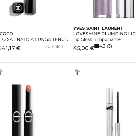
L
YVES SAINT LAURENT
 COCO
LOVESHINE PLUMPING LIP
TO SATINATO A LUNGA TENUTA – IDRATANTE E LEVIGANTE
Lip Gloss Rimpolpante
4.3
3
20 colori
41,17 €
45,00 €
€