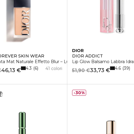
DIOR
OREVER SKIN WEAR
DIOR ADDICT
ta Mat Naturale Effetto Blur – Lunga Tenuta 24 Ore
Lip Glow Balsamo Labbra Idr
4.3
4.6
6
39
41 colori
46,13 €
33,73 €
€
51,90 €
30%