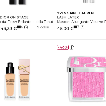
YVES SAINT LAURENT
DIOR ON STAGE
LASH LATEX
 dal Finish Brillante e dalla Tenuta Estrema
Mascara Allungante Volume D
4
3
3
3
9 colori
43,33 €
45,00 €
€
40%