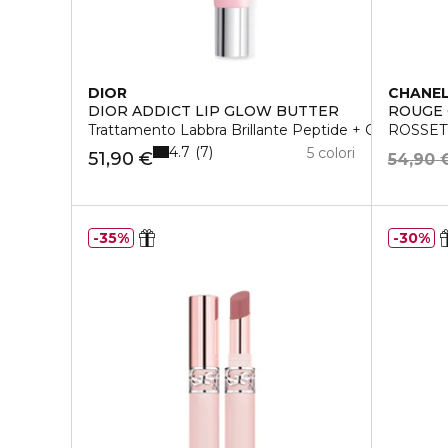
DIOR
CHANE
DIOR ADDICT LIP GLOW BUTTER
ROUGE
Trattamento Labbra Brillante Peptide + Ceramide
ROSSET
4.7
7
5 colori
51,90 €
54,90 
35%
30%