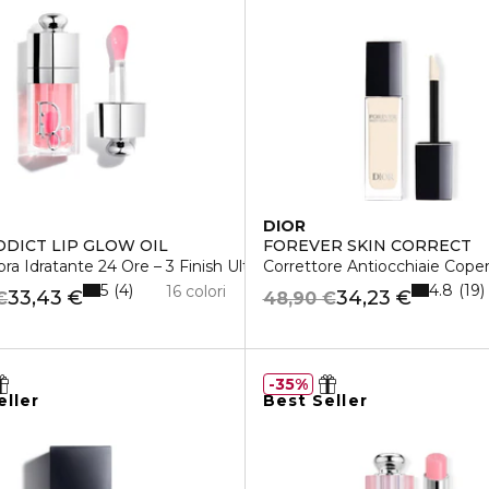
DIOR
DDICT LIP GLOW OIL
FOREVER SKIN CORRECT
ra Idratante 24 Ore – 3 Finish Ultra-Brillanti
Correttore Antiocchiaie Coper
5
4.8
4
19
16 colori
33,43 €
34,23 €
€
48,90 €
35%
eller
Best Seller