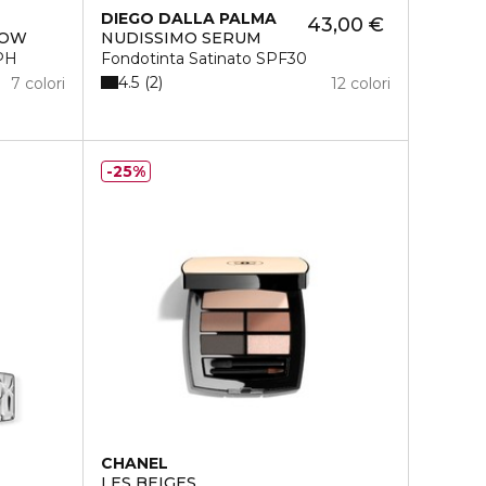
DIEGO DALLA PALMA
43,00 €
LOW
NUDISSIMO SERUM
 PH
Fondotinta Satinato SPF30
4.5
2
7 colori
12 colori
25%
CHANEL
LES BEIGES