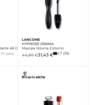
LANCÔME
HYPNÔSE DRAMA
atante 48 Ore
Mascara Volume Estremo
4.7
39
10 colori
31,43 €
44,90 €
Ricaricabile