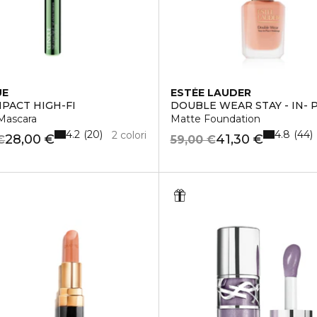
UE
ESTÉE LAUDER
MPACT HIGH-FI
DOUBLE WEAR STAY - IN-
Mascara
Matte Foundation
4.2
4.8
20
44
2 colori
28,00 €
41,30 €
€
59,00 €