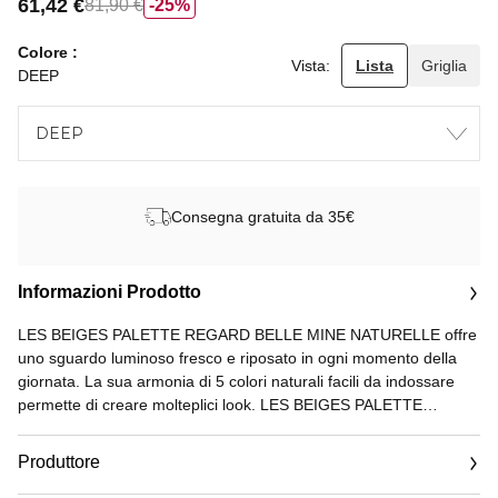
61,42 €
81,90 €
25%
Colore
Vista:
Lista
Griglia
DEEP
DEEP
Consegna gratuita da 35€
Informazioni Prodotto
LES BEIGES PALETTE REGARD BELLE MINE NATURELLE offre
uno sguardo luminoso fresco e riposato in ogni momento della
giornata. La sua armonia di 5 colori naturali facili da indossare
permette di creare molteplici look. LES BEIGES PALETTE
REGARD BELLE MINE NATURELLE puó essere utilizzata come
base ombretto o eyeliner oppure per strutturare le sopracciglia.
Produttore
La sua consistenza setosa facilita l'applicazione qualunque uso