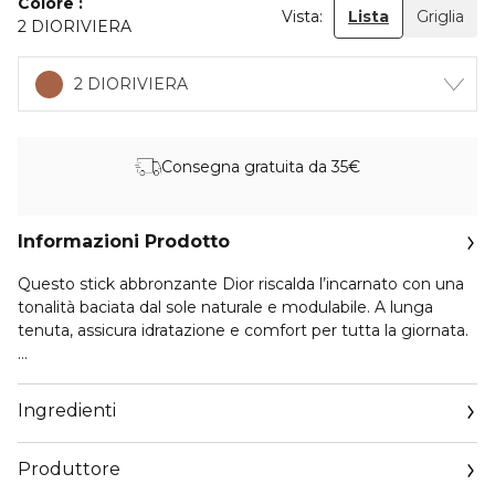
Colore
Vista:
Lista
Griglia
2 DIORIVIERA
2 DIORIVIERA
Consegna gratuita da 35€
Informazioni Prodotto
Questo stick abbronzante Dior riscalda l’incarnato con una
tonalità baciata dal sole naturale e modulabile. A lunga
tenuta, assicura idratazione e comfort per tutta la giornata.
La texture ultra-fondente diventa un tutt’uno con la pelle,
che sembra nuda e naturalmente abbronzata dal sole.
Ingredienti
L’incarnato risplende, la pelle è levigata, l’abbronzatura
sublimata.
Produttore
- FINISH: abbronzante naturale