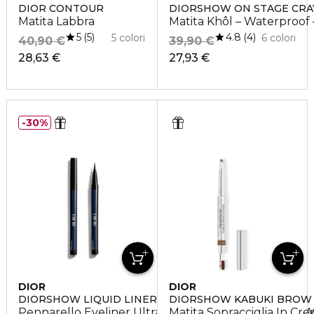
DIOR CONTOUR
DIORSHOW ON STAGE CR
Matita Labbra
Matita Khôl – Waterproof 
5
4.8
5
4
5 colori
6 colori
40,90 €
39,90 €
28,63 €
27,93 €
30%
DIOR
DIOR
DIORSHOW LIQUID LINER
DIORSHOW KABUKI BROW 
Pennarello Eyeliner Ultra-Preciso – Colore Intenso 
Matita Sopracciglia In Cr