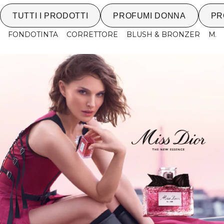
TUTTI I PRODOTTI
PROFUMI DONNA
PR
FONDOTINTA
CORRETTORE
BLUSH & BRONZER
MA