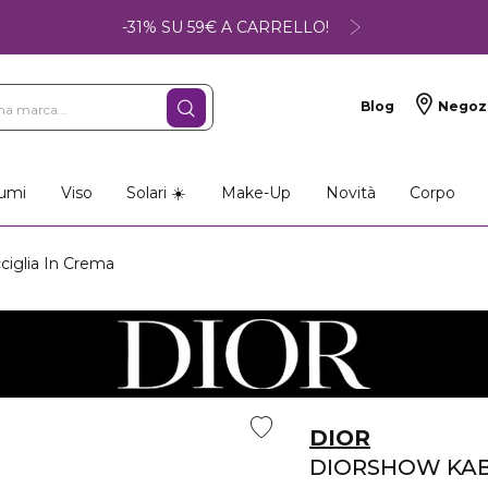
-31% SU 59€ A CARRELLO!
Blog
Negoz
umi
Viso
Solari ☀️
Make-Up
Novità
Corpo
glia In Crema
DIOR
DIORSHOW KAB