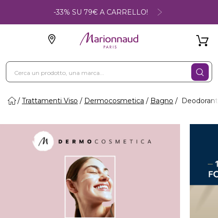
-33% SU 79€ A CARRELLO!
Trattamenti Viso
Dermocosmetica
Bagno
Deodorant