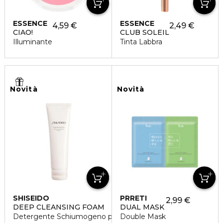
ESSENCE
ESSENCE
4,59 €
2,49 €
CIAO!
CLUB SOLEIL
Illuminante
Tinta Labbra
Novità
Novità
SHISEIDO
PRRETI
2,99 €
DEEP CLEANSING FOAM
DUAL MASK
Detergente Schiumogeno per il Viso Rinfrescante
Double Mask