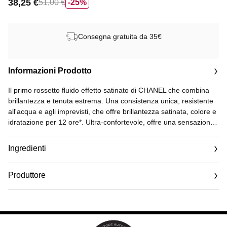
38,25 €
51,00 €
25%
Consegna gratuita da 35€
Informazioni Prodotto
Il primo rossetto fluido effetto satinato di CHANEL che combina
brillantezza e tenuta estrema. Una consistenza unica, resistente
all'acqua e agli imprevisti, che offre brillantezza satinata, colore e
idratazione per 12 ore*. Ultra-confortevole, offre una sensazione
di morbidezza sulle labbra per 10 ore**.
Ingredienti
Il suo packaging laccato nero, dall'effetto sfumato semi-
trasparente, lascia intravedere immediatamente il suo colore
Produttore
intenso. Disponibile in 20 nuove tinte.
Email
* Valutazione clinica su 21 donne. Valutazione strumentale su 21
www.chanel.com
donne.