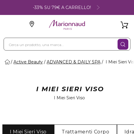
-33% SU 79€ A CARRELLO!
Active Beauty
ADVANCED & DAILY SPA
I Miei Sieri Vi
I MIEI SIERI VISO
I Miei Sieri Viso
I Miei Sieri Viso
Trattamenti Corpo
Idr