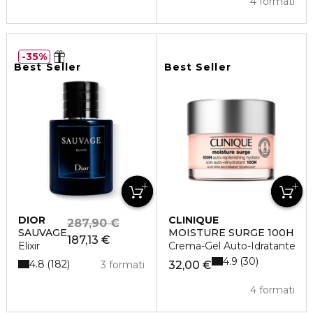
4 formati
35%
Best Seller
Best Seller
DIOR
CLINIQUE
287,90 €
SAUVAGE
MOISTURE SURGE 100H
187,13 €
Elixir
Crema-Gel Auto-Idratante
4.9
30
4.8
182
3 formati
32,00 €
4 formati