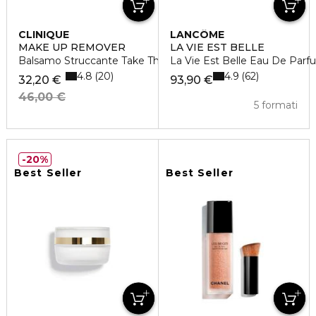
CLINIQUE
LANCÔME
MAKE UP REMOVER
LA VIE EST BELLE
Balsamo Struccante Take The Day Off
La Vie Est Belle Eau De Parf
4.8
4.9
20
62
32,20 €
93,90 €
46,00 €
5 formati
20%
Best Seller
Best Seller