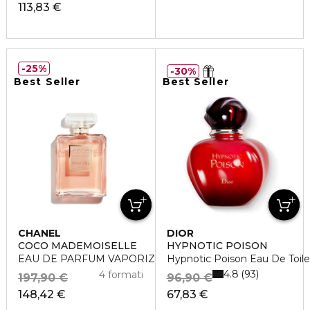
113,83 €
25%
30%
Best Seller
Best Seller
CHANEL
DIOR
COCO MADEMOISELLE
HYPNOTIC POISON
EAU DE PARFUM VAPORIZZATORE
Hypnotic Poison Eau De Toile
4.8
93
4 formati
197,90 €
96,90 €
148,42 €
67,83 €