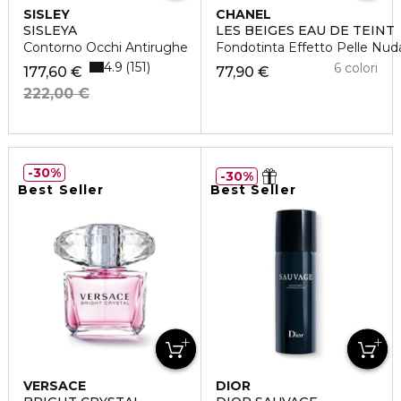
SISLEY
CHANEL
SISLEYA
LES BEIGES EAU DE TEINT
Contorno Occhi Antirughe
Fondotinta Effetto Pelle Nud
4.9
151
6 colori
177,60 €
77,90 €
222,00 €
30%
30%
Best Seller
Best Seller
VERSACE
DIOR