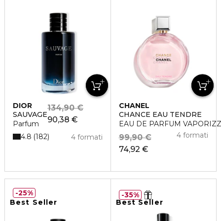
DIOR
CHANEL
134,90 €
SAUVAGE
CHANCE EAU TENDRE
90,38 €
Parfum
EAU DE PARFUM VAPORIZ
4 formati
4.8
182
4 formati
99,90 €
74,92 €
25%
35%
Best Seller
Best Seller