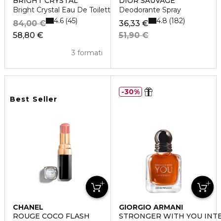
BRIGHT CRYSTAL
DIOR SAUVAGE
Bright Crystal Eau De Toilette Vaporisateur
Deodorante Spray
4.6
4.8
45
182
84,00 €
36,33 €
58,80 €
51,90 €
3 formati
30%
Best Seller
CHANEL
GIORGIO ARMANI
ROUGE COCO FLASH
STRONGER WITH YOU INT