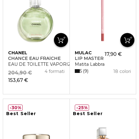
CHANEL
MULAC
17,90 €
CHANCE EAU FRAÎCHE
LIP MASTER
EAU DE TOILETTE VAPORIZZATORE
Matita Labbra
5
9
4 formati
18 colori
204,90 €
153,67 €
30%
25%
Best Seller
Best Seller