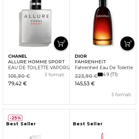
CHANEL
DIOR
ALLURE HOMME SPORT
FAHRENHEIT
EAU DE TOILETTE VAPORIZZATORE
Fahrenheit Eau De Toilette
4.9
71
3 formati
105,90 €
223,90 €
79,42 €
145,53 €
3 formati
25%
Best Seller
Best Seller