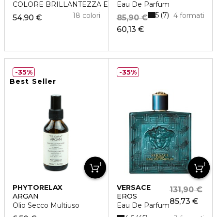
COLORE BRILLANTEZZA E INTENSITÀ IN UN FLASH
Eau De Parfum
5
7
18 colori
4 formati
54,90 €
85,90 €
60,13 €
35%
35%
Best Seller
PHYTORELAX
VERSACE
131,90 €
ARGAN
EROS
85,73 €
Olio Secco Multiuso
Eau De Parfum