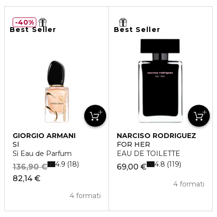
40%
Best Seller
Best Seller
GIORGIO ARMANI
NARCISO RODRIGUEZ
SÌ
FOR HER
Sì Eau de Parfum
EAU DE TOILETTE
4.9
4.8
18
119
136,90 €
69,00 €
82,14 €
4 formati
4 formati