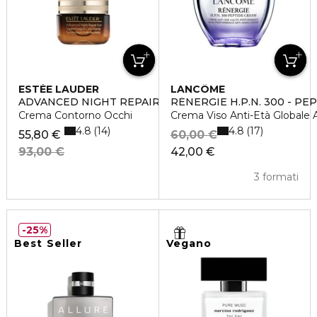
ESTÉE LAUDER
LANCÔME
ADVANCED NIGHT REPAIR EYE GEL CREAM
RÉNERGIE H.P.N. 300 - PE
Crema Contorno Occhi
Crema Viso Anti-Età Globale 
4.8
4.8
14
17
55,80 €
60,00 €
93,00 €
42,00 €
3 formati
25%
Best Seller
Vegano