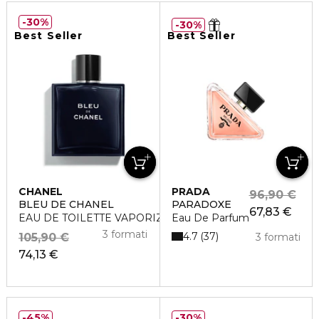
30%
30%
Best Seller
Best Seller
CHANEL
PRADA
96,90 €
BLEU DE CHANEL
PARADOXE
67,83 €
EAU DE TOILETTE VAPORIZZATORE
Eau De Parfum
3 formati
4.7
37
105,90 €
3 formati
74,13 €
45%
30%