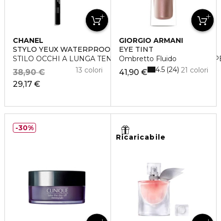
CHANEL
GIORGIO ARMANI
STYLO YEUX WATERPROOF
EYE TINT
STILO OCCHI A LUNGA TENUTA - RETRAIBILE CON TEM
Ombretto Fluido
4.5
24
13 colori
21 colori
38,90 €
41,90 €
29,17 €
30%
Ricaricabile