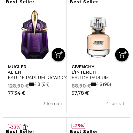
Best Seller
Best Seller
MUGLER
GIVENCHY
ALIEN
L’INTERDIT
EAU DE PARFUM RICARICABILE
EAU DE PARFUM
4.8
4.6
84
98
128,90 €
88,90 €
77,34 €
57,78 €
3 formati
4 formati
25%
33%
Best Seller
Best Seller