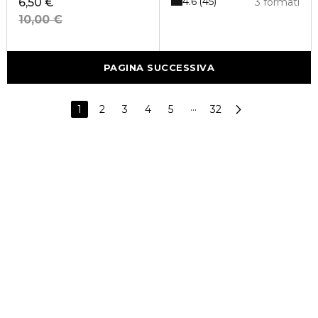
4.6
45
6,50 €
3 formati
10,00 €
PAGINA SUCCESSIVA
1
2
3
4
5
···
32