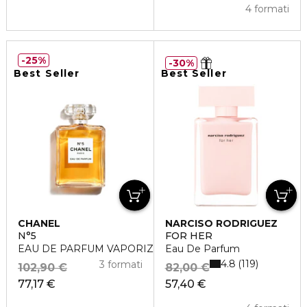
4 formati
25%
30%
Best Seller
Best Seller
CHANEL
NARCISO RODRIGUEZ
N°5
FOR HER
EAU DE PARFUM VAPORIZZATORE
Eau De Parfum
4.8
119
3 formati
102,90 €
82,00 €
77,17 €
57,40 €