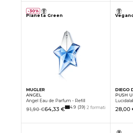
30%
Pianeta Green
Vegan
MUGLER
DIEGO 
ANGEL
PUSH U
Angel Eau de Parfum - Refill
Lucidala
4.9
39
2 formati
64,33 €
28,00
91,90 €