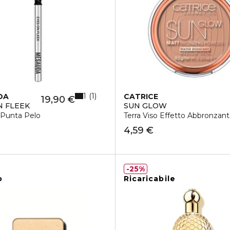
1
1
DA
CATRICE
19,90 €
N FLEEK
SUN GLOW
 Punta Pelo
Terra Viso Effetto Abbronzan
4,59 €
25%
o
Ricaricabile