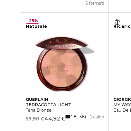
5 formati
25%
Naturale
Ricaric
GUERLAIN
GIORGI
TERRACOTTA LIGHT
MY WA
Terra Bronze
Eau De 
4.8
38
6 colori
44,92 €
59,90 €