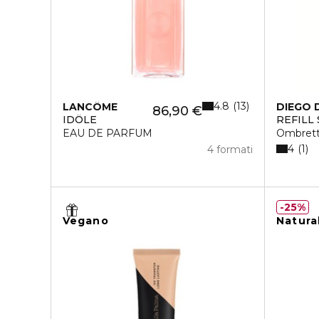
4.8
13
LANCÔME
DIEGO 
86,90 €
IDÔLE
REFILL
EAU DE PARFUM
Ombret
4
1
4 formati
25%
Vegano
Natura