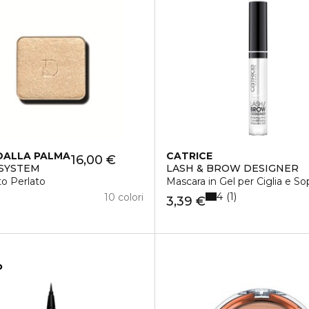
DALLA PALMA
CATRICE
16,00 €
 SYSTEM
LASH & BROW DESIGNER
o Perlato
Mascara in Gel per Ciglia e Sop
4
1
10 colori
3,39 €
o