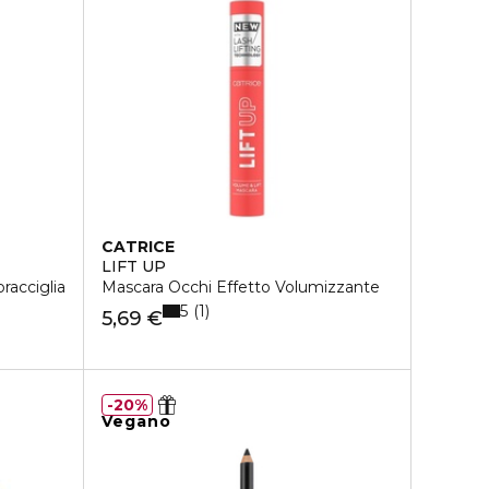
CATRICE
LIFT UP
racciglia
Mascara Occhi Effetto Volumizzante
5
1
5,69 €
20%
Vegano