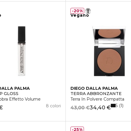
20%
o
Vegano
DALLA PALMA
DIEGO DALLA PALMA
P GLOSS
TERRA ABBRONZANTE
bbra Effetto Volume
Terra In Polvere Compatta
5
1
8 colori
 €
34,40 €
43,00 €
25%