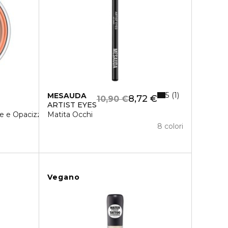
5
1
MESAUDA
8,72 €
10,90 €
ARTIST EYES
te e Opacizzante
Matita Occhi
8 colori
Vegano