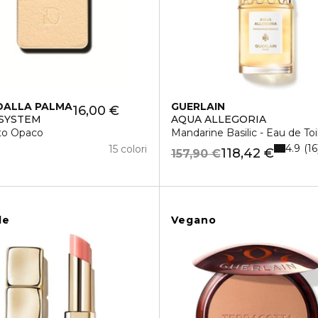
DALLA PALMA
GUERLAIN
16,00 €
 SYSTEM
AQUA ALLEGORIA
to Opaco
Mandarine Basilic - Eau de Toi
4.9
16
15 colori
118,42 €
157,90 €
le
Vegano