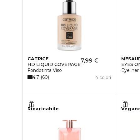
CATRICE
MESAU
7,99 €
HD LIQUID COVERAGE
EYES O
Fondotinta Viso
Eyeliner
4.7
60
4 colori
Ricaricabile
Vegan