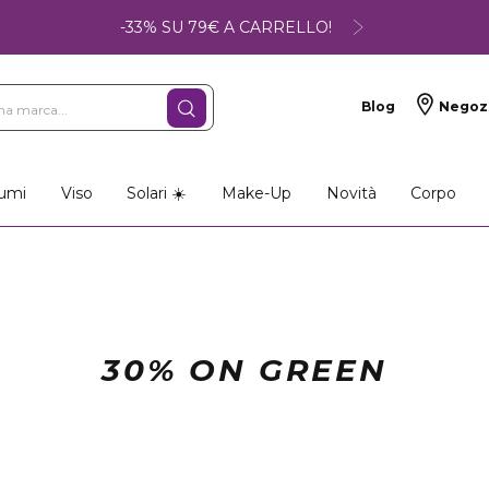
-33% SU 79€ A CARRELLO!
Blog
Negoz
umi
Viso
Solari ☀️
Make-Up
Novità
Corpo
30% ON GREEN