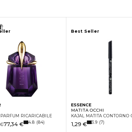
eller
Best Seller
R
ESSENCE
MATITA OCCHI
 PARFUM RICARICABILE
KAJAL MATITA CONTORNO 
4.8
3.9
84
7
77,34 €
1,29 €
 €