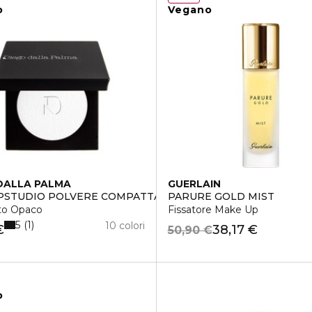
o
Vegano
DALLA PALMA
GUERLAIN
STUDIO POLVERE COMPATTA PER OCCHI
PARURE GOLD MIST
to Opaco
Fissatore Make Up
5
1
10 colori
€
38,17 €
50,90 €
o