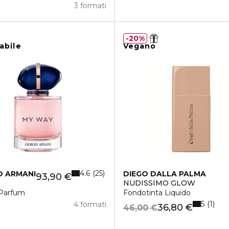
3 formati
20%
abile
Vegano
4.6
25
O ARMANI
DIEGO DALLA PALMA
93,90 €
Y
NUDISSIMO GLOW
Parfum
Fondotinta Liquido
5
1
4 formati
36,80 €
46,00 €