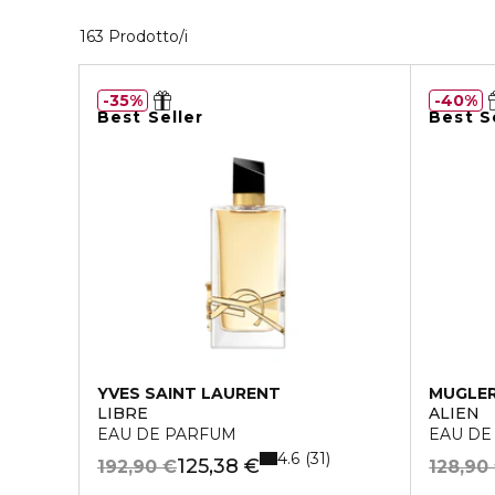
40 Prodotti visualizzati
163 Prodotto/i
35%
40%
Best Seller
Best S
YVES SAINT LAURENT
MUGLE
LIBRE
ALIEN
EAU DE PARFUM
EAU DE
4.6
31
125,38 €
192,90 €
128,90