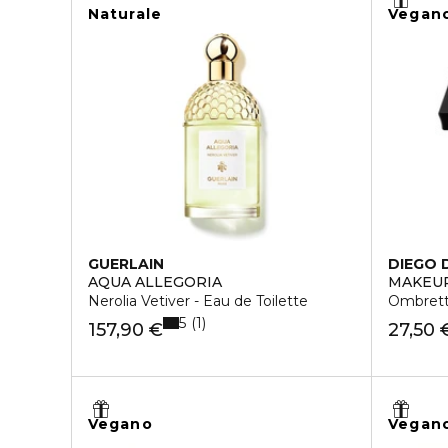
Naturale
Vegan
GUERLAIN
DIEGO 
AQUA ALLEGORIA
MAKEUP
Nerolia Vetiver - Eau de Toilette
Ombret
5
1
157,90 €
27,50 
Vegano
Vegan