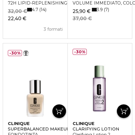
72H LIPID-REPLENISHING HYDRATOR
VOLUME IMMEDIATO, COL
4.7
3.9
14
7
32,00 €
25,90 €
22,40 €
37,00 €
3 formati
30%
30%
CLINIQUE
CLINIQUE
SUPERBALANCED MAKEUP
CLARIFYING LOTION
FONDOTINTA
Clarifying Lotion 2