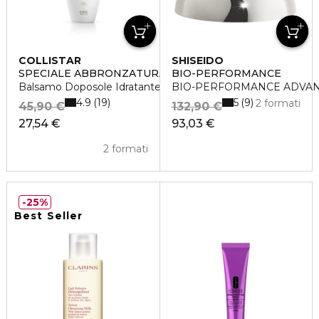
COLLISTAR
SHISEIDO
SPECIALE ABBRONZATURA PERFETTA
BIO-PERFORMANCE
Balsamo Doposole Idratante Restitutivo
BIO-PERFORMANCE ADVAN
4.9
5
19
9
2 formati
45,90 €
132,90 €
27,54 €
93,03 €
2 formati
25%
Best Seller