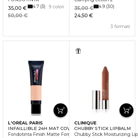
4.7
4.9
3
30
9 colori
35,00 €
35,00 €
50,00 €
24,50 €
3 formati
L'ORÉAL PARIS
CLINIQUE
INFAILLIBLE 24H MAT COVER
CHUBBY STICK LIPBALM
Fondotinta Finish Matte Formula a Lunga Durata
Chubby Stick Moisturizing Li