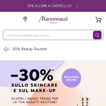
-31% SU 59€ A CARRELLO!
-30% Beauty Routine