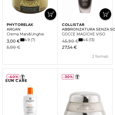
PHYTORELAX
COLLISTAR
ARGAN
ABBRONZATURA SENZA S
Crema Mani&Unghie
GOCCE MAGICHE VISO
4.9
4.6
7
13
3,00 €
45,90 €
5,00 €
27,54 €
2 formati
40%
30%
SUN CARE