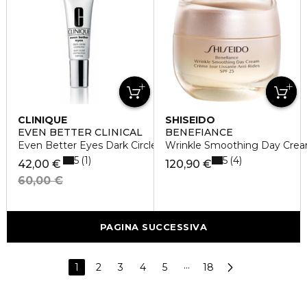
CLINIQUE
SHISEIDO
EVEN BETTER CLINICAL
BENEFIANCE
Even Better Eyes Dark Circle 10 Ml
Wrinkle Smoothing Day Crea
5
5
1
4
42,00 €
120,90 €
60,00 €
PAGINA SUCCESSIVA
1
2
3
4
5
···
18