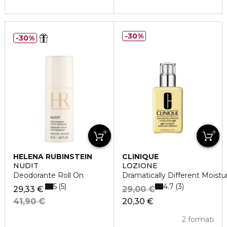
30%
30%
HELENA RUBINSTEIN
CLINIQUE
NUDIT
LOZIONE
Deodorante Roll On
Dramatically Different Moistu
5
4.7
5
3
29,33 €
29,00 €
41,90 €
20,30 €
2 formati