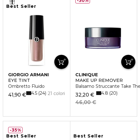
30%
Best Seller
GIORGIO ARMANI
CLINIQUE
EYE TINT
MAKE UP REMOVER
Ombretto Fluido
Balsamo Struccante Take The
4.5
4.8
24
20
21 colori
41,90 €
32,20 €
46,00 €
35%
Best Seller
Best Seller