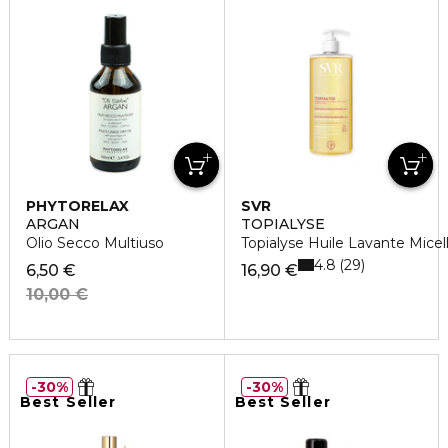
PHYTORELAX
SVR
ARGAN
TOPIALYSE
Olio Secco Multiuso
Topialyse Huile Lavante Mice
4.8
29
6,50 €
16,90 €
10,00 €
30%
30%
Best Seller
Best Seller