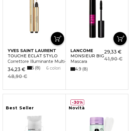
YVES SAINT LAURENT
LANCÔME
29,33 €
TOUCHE ÉCLAT STYLO
MONSIEUR BIG
41,90 €
Correttore Illuminante Multi-Uso
Mascara
5
8
6 colori
4.9
8
34,23 €
48,90 €
30%
Best Seller
Novità