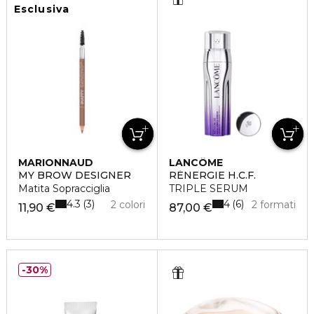
Esclusiva
MARIONNAUD
LANCÔME
MY BROW DESIGNER
RÉNERGIE H.C.F.
Matita Sopracciglia
TRIPLE SERUM
4.3
4
3
6
2 colori
2 formati
11,90 €
87,00 €
30%