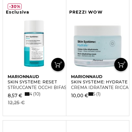
30%
Esclusiva
PREZZI WOW
MARIONNAUD
MARIONNAUD
SKIN SYSTÈME: RESET
SKIN SYSTÉME: HYDRATE
STRUCCANTE OCCHI BIFASICO
CREMA IDRATANTE RICCA
4
5
10
1
8,57 €
10,00 €
12,25 €