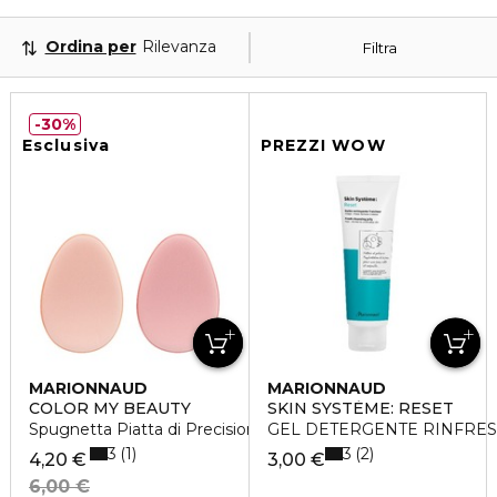
Ordina per
Rilevanza
Filtra
30%
Esclusiva
PREZZI WOW
MARIONNAUD
MARIONNAUD
COLOR MY BEAUTY
SKIN SYSTÈME: RESET
Spugnetta Piatta di Precisione x 2
GEL DETERGENTE RINFRE
3
3
1
2
4,20 €
3,00 €
6,00 €