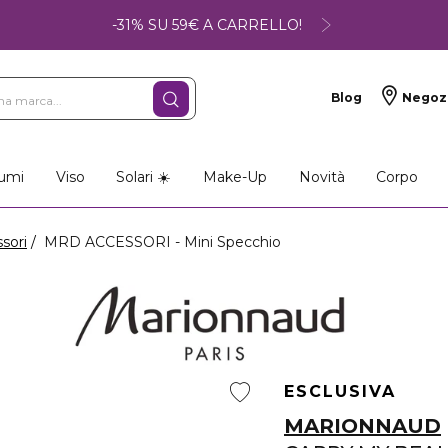
-31% SU 59€ A CARRELLO!
Blog
Negoz
umi
Viso
Solari ☀️
Make-Up
Novità
Corpo
ssori
MRD ACCESSORI - Mini Specchio
ESCLUSIVA
MARIONNAUD