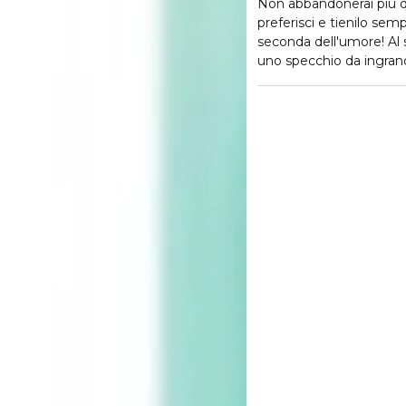
Non abbandonerai più qu
preferisci e tienilo semp
seconda dell'umore! Al
uno specchio da ingra
Vai su
https://www.mari
smaltire in modo sosteni
smaltimento è 104