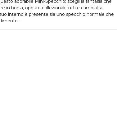
esto adorabile Mini-Specchio: scegli la fantasia che
re in borsa, oppure collezionali tutti e cambiali a
 suo interno è presente sia uno specchio normale che
ndimento.
onnaud.it/etichetta-ambientale
e scopri come
bile il packaging del tuo prodotto. Il codice di