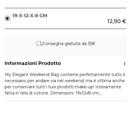
19 X 12 X 8 CM
12,90 €
Consegna gratuita da 35€
Informazioni Prodotto
My Elegant Weekend Bag contiene perfettamente tutto il
necessario per andare via nel weekend, ma è ottima anche
per conservare tutti i tuoi prodotti make-up! Interamente
fatta in tela di cotone. Dimensioni: 19x12x8 cm.
Vai su
https://www.marionnaud.it/etichetta-ambientale
e
scopri come smaltire in modo sostenibile il packaging del
tuo prodotto. Il codice di smaltimento è 1009