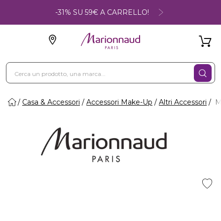
-31% SU 59€ A CARRELLO!
Casa & Accessori
Accessori Make-Up
Altri Accessori
M