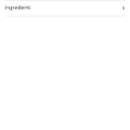
confermando il potere del suo stile tramite fiori di ylang-
Ingredienti
ylang immersi in rum dorato.