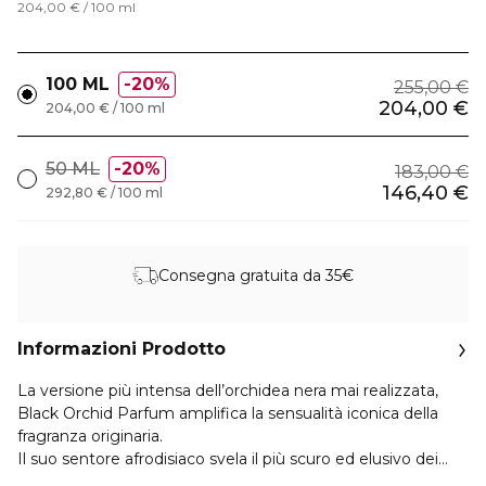
204,00 € / 100 ml
100 ML
20%
255,00 €
204,00 €
204,00 € / 100 ml
50 ML
20%
183,00 €
146,40 €
292,80 € / 100 ml
Consegna gratuita da 35€
Informazioni Prodotto
La versione più intensa dell’orchidea nera mai realizzata,
Black Orchid Parfum amplifica la sensualità iconica della
fragranza originaria.
Il suo sentore afrodisiaco svela il più scuro ed elusivo dei
fiori attraverso nuove dimensioni ancora più seducenti,