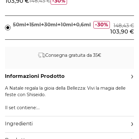
103,90 €
148,43 €
30%
50ml+15ml+30ml+10ml+0,6ml
30%
148,43 €
103,90 €
Consegna gratuita da 35€
Informazioni Prodotto
A Natale regala la gioia della Bellezza: Vivi la magia delle
feste con Shiseido.
Il set contiene:
- VITAL PERFECTION Uplifting and Firming Advanced
Cream - 50 ml: una crema anti-età globale per un aspetto
Ingredienti
più sodo e sollevato.
- Clarifying Cleansing Foam - 15 ml: un detergente in