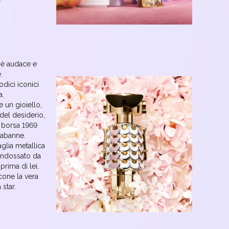
e è audace e
.
odici iconici
a.
un gioiello,
 del desiderio,
 borsa 1969
Rabanne.
aglia metallica
indossato da
rima di lei,
cone la vera
 star.