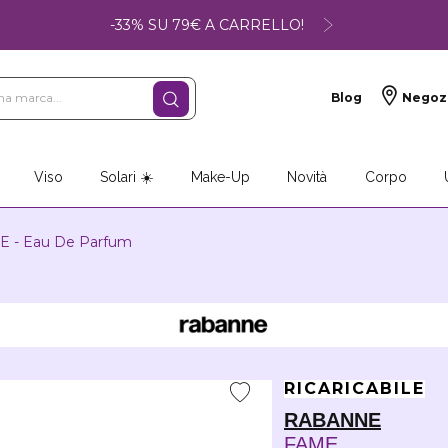
-33% SU 79€ A CARRELLO!
Blog
Negoz
so
Make-up
Profumi
Viso
Solari ☀️
Make-Up
Novità
Corpo
 - Eau De Parfum
RICARICABILE
RABANNE
FAME