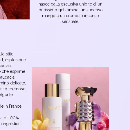
nasce dalla esclusiva unione di un
purissimo gelsomino, un succoso
mango e un cremoso incenso
sensuale.
lo stile
nd, esplosione
cercati.
le che esprime
 audacia.
ino delicato,
censo cremoso,
lgente.
e in France.
rale. 100%
 ingredienti
.