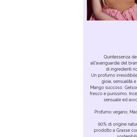
Quintessenza del
all'avanguardia del bra
di ingredienti ri
Un profumo irresistibi
gioia, sensualità e
Mango succoso. Gelsom
fresco e purissimo. In
sensuale ed avvo
Profumo vegano, Mad
90% di origine natu
prodotto a Grasse con
sostenibili