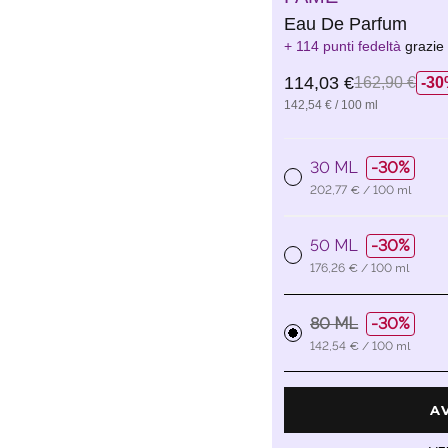
Eau De Parfum
114 punti fedeltà
grazie
114,03 €
162,90 €
30
142,54 € / 100 ml
30 ML
30%
202,77 € / 100 ml
50 ML
30%
176,26 € / 100 ml
80 ML
30%
142,54 € / 100 ml