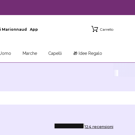
i Marionnaud
App
Carrello
Uomo
Marche
Capelli
🎁 Idee Regalo
124 recensioni