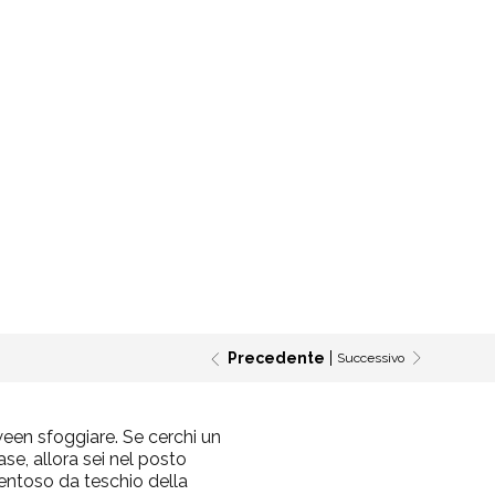
Precedente
Successivo
ween sfoggiare. Se cerchi un
e, allora sei nel posto
aventoso da teschio della