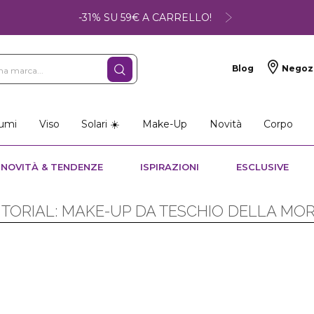
-31% SU 59€ A CARRELLO!
Blog
Negoz
umi
Viso
Solari ☀️
Make-Up
Novità
Corpo
NOVITÀ & TENDENZE
ISPIRAZIONI
ESCLUSIVE
TORIAL: MAKE-UP DA TESCHIO DELLA MO