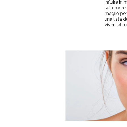
influire i
sull’umore
meglio per
una lista d
viverli al m