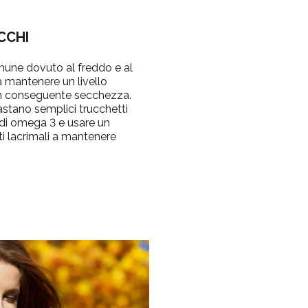
CCHI
mune dovuto al freddo e al
 a mantenere un livello
on conseguente secchezza.
astano semplici trucchetti
di omega 3 e usare un
tti lacrimali a mantenere