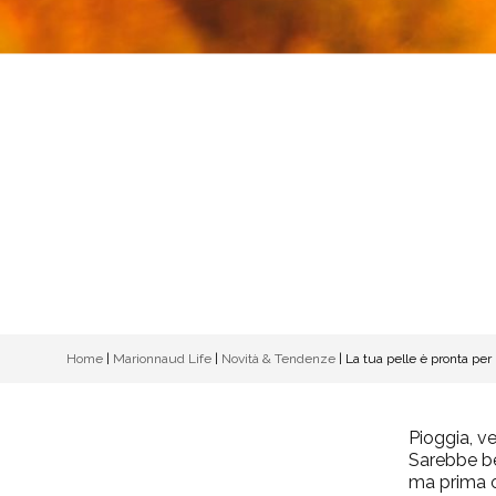
Home
|
Marionnaud Life
|
Novità & Tendenze
|
La tua pelle è pronta per 
Pioggia, ve
Sarebbe bel
ma prima o 