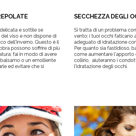
REPOLATE
SECCHEZZA DEGLI O
delicata e sottile se
Si tratta di un problema co
 del viso e non dispone di
vento; i tuoi occhi faticano
co dell'inverno. Questo è il
adeguato di idratazione c
abbra possono soffrire di più
Per quanto sia fastidioso, b
ura; fai in modo di avere
come aumentare l'apporto 
 balsamo o un emolliente
collirio, aiuteranno i condo
tarle ed evitare che si
l'idratazione degli occhi.