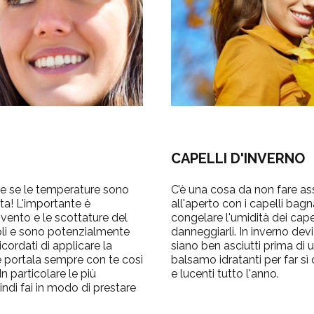
CAPELLI D'INVERNO
he se le temperature sono
C’è una cosa da non fare as
ta! L'importante è
all'aperto con i capelli bagn
 vento e le scottature del
congelare l'umidità dei cap
oli e sono potenzialmente
danneggiarli. In inverno devi
cordati di applicare la
siano ben asciutti prima di
e portala sempre con te così
balsamo idratanti per far sì 
In particolare le più
e lucenti tutto l'anno.
indi fai in modo di prestare