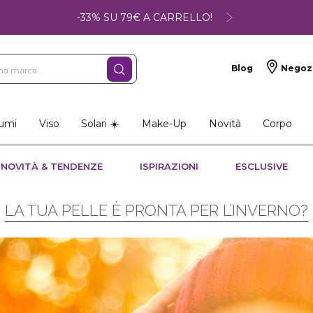
-33% SU 79€ A CARRELLO!
Blog
Negoz
umi
Viso
Solari ☀️
Make-Up
Novità
Corpo
NOVITÀ & TENDENZE
ISPIRAZIONI
ESCLUSIVE
LA TUA PELLE È PRONTA PER L’INVERNO?