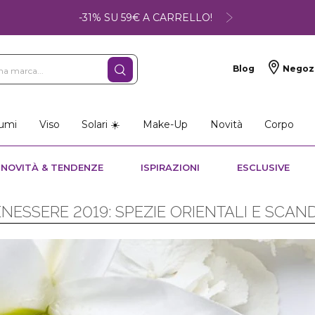
-31% SU 59€ A CARRELLO!
Blog
Negoz
umi
Viso
Solari ☀️
Make-Up
Novità
Corpo
NOVITÀ & TENDENZE
ISPIRAZIONI
ESCLUSIVE
NESSERE 2019: SPEZIE ORIENTALI E SCAN