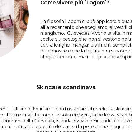
Come vivere più "Lagom"?
La filosofia Lagom si può applicare a qual
all'arredamento che scegliamo, ai vestiti 
mangiamo. Gli svedesi vivono la vita in m
scelte più ecologiche, non si vestono né t
sopra le righe, mangiano alimenti semplici,
di riconoscere che la felicità non si nasc
che possediamo, ma nelle piccole semplici
Skincare scandinava
trend dell'anno rimaniamo con i nostri amici nordici: la skinca
o stile
minimalista
come filosofia di vivere, la bellezza scan
 i panorami della Norvegia, Islanda, Svezia e Finlandia da dov
enti naturali, biologici e delicati sulla pelle come l'acqua di 