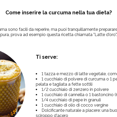
Come inserire la curcuma nella tua dieta?
cuma sono facili da reperire, ma puoi tranquillamente preparar
pura, prova ad esempio questa ricetta chiamata "Latte d'oro".
Ti serve:
1 tazza e mezzo di latte vegetale, com
1 cucchiaio di polvere di curcuma o 1 
pelata e tagliata a fette sottili
1/2 cucchiaio di zenzero in polvere
1 cucchiaio di cannella o 1 bastoncino (
1/4 cucchiaio di pepe in granuli
1 cucchiaio di olio di cocco vergine
Dolcificante naturale a piacere: una buo
sciroppo d'acero