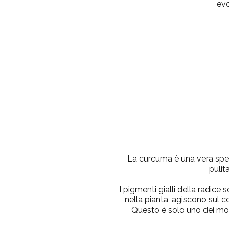
evo
La curcuma è una vera spez
pulit
I pigmenti gialli della radice
nella pianta, agiscono sul co
Questo è solo uno dei moti