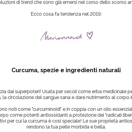
luzioni di trend che sono già emersi nel corso dello scorso a
Ecco cosa fa tendenza nel 2019:
Curcuma, spezie e ingredienti naturali
ia dai superpoteri! Usata per secoli come erba medicinale pe
a, la circolazione del sangue sana e dare nutrimento al corpo i
 sono noti come "curcuminoidi" e in coppia con un olio essenzi
rpo come potenti antiossidanti a protezione dei "radicali liberi"
vi per cui la curcuma è così speciale! Le sue proprietà antio
rendono la tua pelle morbida e bella.