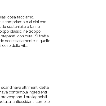
siasi cosa facciamo,
che compriamo o ai cibi che
odo sostenibile e fanno
roppo classici né troppo
 preparati con cura. Si tratta
onde necessariamente in quello
 cose della vita.
re scandinava altrimenti detta
dinava contempla ingredienti
e provengono. I protagonisti
betulla, antiossidanti come le