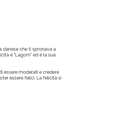
ita danese che ti spronava a
cità è "
Lagom
" ed è la sua
a di essere moderati e credere
er essere felici. La felicità si