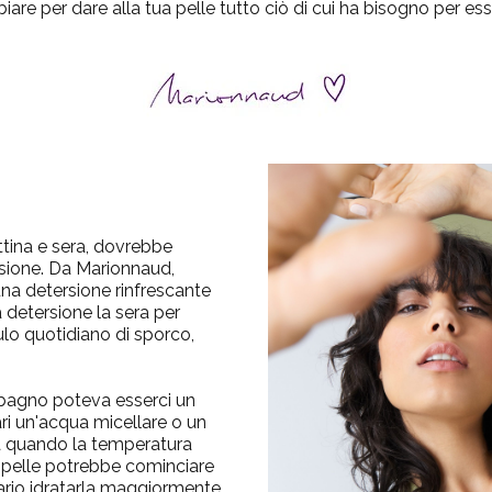
are per dare alla tua pelle tutto ciò di cui ha bisogno per esse
ttina e sera, dovrebbe
rsione. Da Marionnaud,
una detersione rinfrescante
 detersione la sera per
ulo quotidiano di sporco,
l bagno poteva esserci un
ri un'acqua micellare o un
 quando la temperatura
la pelle potrebbe cominciare
ario idratarla maggiormente.