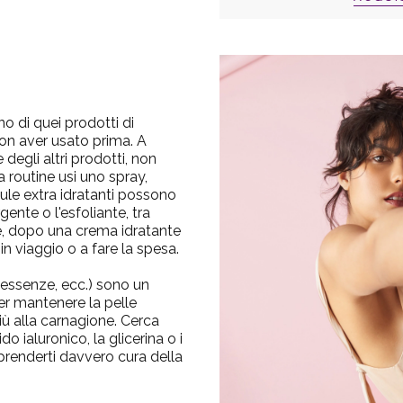
o di quei prodotti di
non aver usato prima. A
degli altri prodotti, non
routine usi uno spray,
mule extra idratanti possono
gente o l'esfoliante, tra
le, dopo una crema idratante
in viaggio o a fare la spesa.
, essenze, ecc.) sono un
r mantenere la pelle
più alla carnagione. Cerca
do ialuronico, la glicerina o i
r prenderti davvero cura della