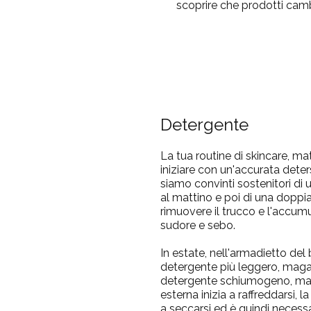
scoprire che prodotti cambi
Detergente
La tua routine di skincare, ma
iniziare con un'accurata dete
siamo convinti sostenitori di 
al mattino e poi di una doppia
rimuovere il trucco e l'accum
sudore e sebo.
In estate, nell'armadietto de
detergente più leggero, maga
detergente schiumogeno, ma
esterna inizia a raffreddarsi, 
a seccarsi ed è quindi necess