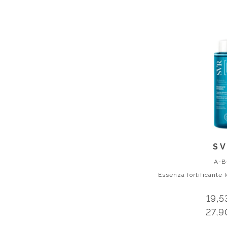
S
A-B
Essenza fortificante I
19,5
27,9