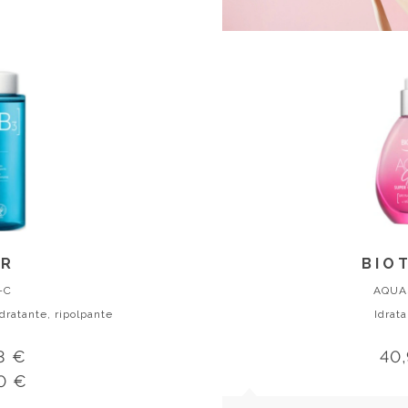
VR
BIO
-C
AQUA
dratante, ripolpante
Idrat
3 €
40
0 €