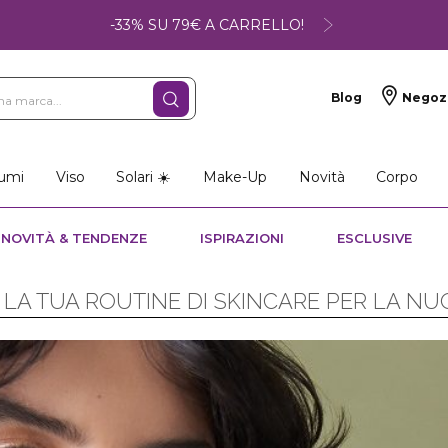
-33% SU 79€ A CARRELLO!
Blog
Negoz
umi
Viso
Solari ☀️
Make-Up
Novità
Corpo
NOVITÀ & TENDENZE
ISPIRAZIONI
ESCLUSIVE
 LA TUA ROUTINE DI SKINCARE PER LA NU