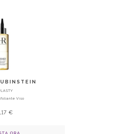
UBINSTEIN
PLASTY
foliante Viso
,17 €
STA ORA