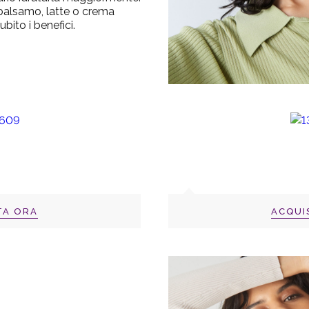
 balsamo, latte o crema
bito i benefici.
TA ORA
ACQUI