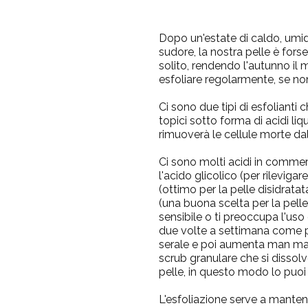
Dopo un'estate di caldo, umi
sudore, la nostra pelle è fors
solito, rendendo l'autunno il
esfoliare regolarmente, se non
Ci sono due tipi di esfolianti c
topici sotto forma di acidi liq
rimuoverà le cellule morte dal
Ci sono molti acidi in commerc
l'acido glicolico (per rilevigare
(ottimo per la pelle disidratat
(una buona scelta per la pelle 
sensibile o ti preoccupa l'uso 
due volte a settimana come pa
serale e poi aumenta man man
scrub granulare che si dissolve
pelle, in questo modo lo puoi
L'esfoliazione serve a manten