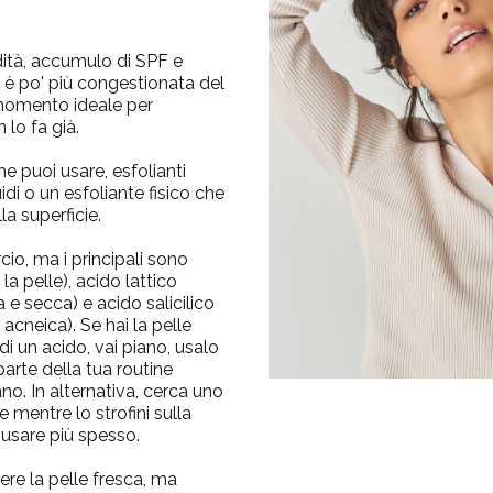
dità, accumulo di SPF e
e è po' più congestionata del
 momento ideale per
 lo fa già.
he puoi usare, esfolianti
uidi o un esfoliante fisico che
la superficie.
io, ma i principali sono
 la pelle), acido lattico
a e secca) e acido salicilico
acneica). Se hai la pelle
di un acido, vai piano, usalo
rte della tua routine
o. In alternativa, cerca uno
 mentre lo strofini sulla
 usare più spesso.
ere la pelle fresca, ma