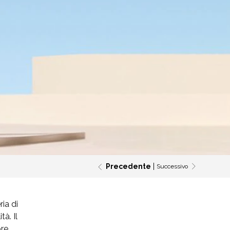
Precedente
Successivo
ia di
à. Il
ore