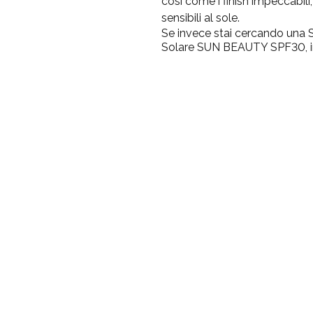
così come i finish impeccabili,
sensibili al sole.
Se invece stai cercando una SPF
Solare SUN BEAUTY SPF30, inn