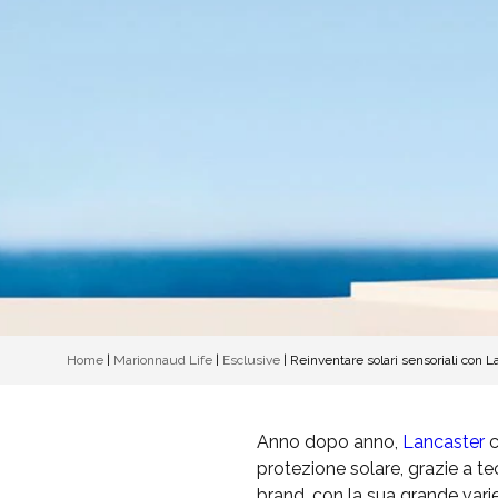
Home
|
Marionnaud Life
|
Esclusive
|
Reinventare solari sensoriali con 
Anno dopo anno,
Lancaster
c
protezione solare, grazie a tec
brand, con la sua grande variet