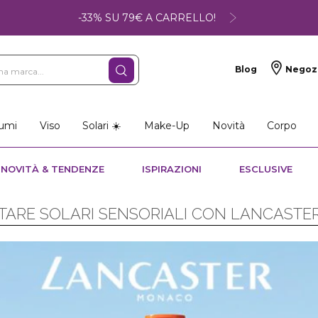
-33% SU 79€ A CARRELLO!
Blog
Negoz
umi
Viso
Solari ☀️
Make-Up
Novità
Corpo
NOVITÀ & TENDENZE
ISPIRAZIONI
ESCLUSIVE
TARE SOLARI SENSORIALI CON LANCASTE