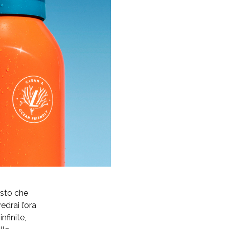
esto che
drai l’ora
nfinite,