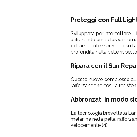
Proteggi
con Full Ligh
Sviluppata per intercettare il 
utilizzando un’esclusiva combi
dell’ambiente marino. Il risult
profondità nella pelle rispetto
Ripara
con il Sun Repa
Questo nuovo complesso all’ava
rafforzandone così la resistenz
Abbronzati
in modo sic
La tecnologia brevettata Lanc
melanina nella pelle, rafforz
velocemente (4).