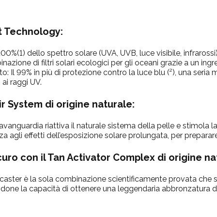
t Technology:
100%(1) dello spettro solare (UVA, UVB, luce visibile, infrarossi
nazione di filtri solari ecologici per gli oceani grazie a un in
ato: Il 99% in più di protezione contro la luce blu (²), una seria
 ai raggi UV.
ir System di origine naturale:
nguardia riattiva il naturale sistema della pelle e stimola la r
a agli effetti dell’esposizione solare prolungata, per preparare
uro con il Tan Activator Complex di origine na
aster è la sola combinazione scientificamente provata che st
andone la capacità di ottenere una leggendaria abbronzatura d