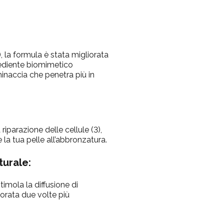
), la formula è stata migliorata
grediente biomimetico
 minaccia che penetra più in
iparazione delle cellule (3),
 la tua pelle all’abbronzatura.
turale:
imola la diffusione di
orata due volte più