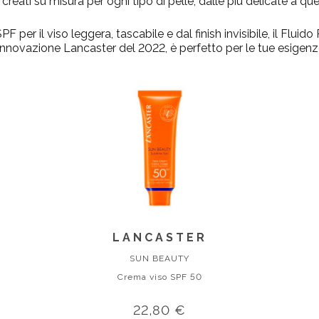
 creati su misura per ogni tipo di pelle, dalle più delicate a que
 per il viso leggera, tascabile e dal finish invisibile, il Fluido
ovazione Lancaster del 2022, è perfetto per le tue esigenz
LANCASTER
SUN BEAUTY
Crema viso SPF 50
22,80 €