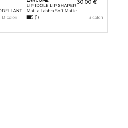
LANCÔME
30,00 €
LIP IDÔLE LIP SHAPER
MODELLANTE
Matita Labbra Soft Matte
5
1
13 colori
13 colori