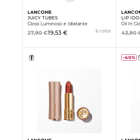
LANCÔME
LANCÔ
JUICY TUBES
LIP ID
Gloss Luminoso e Idratante
Oil In Gl
6 colori
19,53 €
27,90 €
43,90 
40%