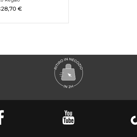
to Regalo
28,70 €
€