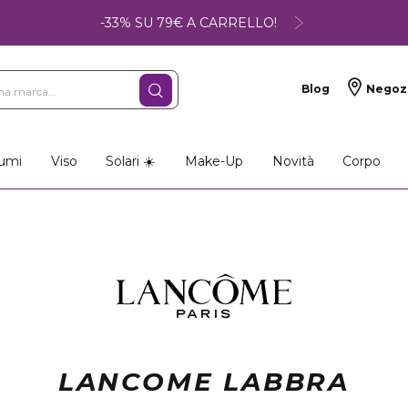
-33% SU 79€ A CARRELLO!
Blog
Negoz
umi
Viso
Solari ☀️
Make-Up
Novità
Corpo
LANCOME LABBRA