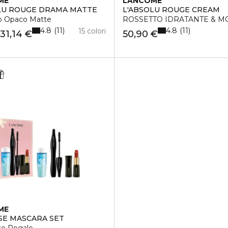
ME
LANCÔME
LU ROUGE DRAMA MATTE
L'ABSOLU ROUGE CREAM
o Opaco Matte
ROSSETTO IDRATANTE & 
4.8
4.8
11
11
15 colori
31,14 €
50,90 €
€
ME
E MASCARA SET