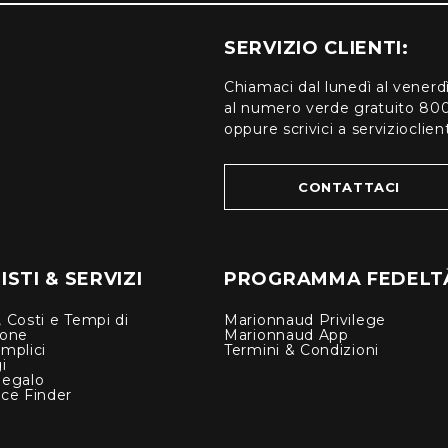
SERVIZIO CLIENTI:
Chiamaci dal lunedì al venerd
al numero verde gratuito 80
oppure scrivici a serviziocli
CONTATTACI
STI & SERVIZI
PROGRAMMA FEDELT
 Costi e Tempi di
Marionnaud Privilege
ione
Marionnaud App
mplici
Termini & Condizioni
i
Regalo
nce Finder