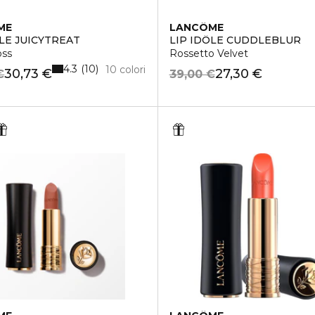
ME
LANCÔME
ÔLE JUICYTREAT
LIP IDÔLE CUDDLEBLUR
oss
Rossetto Velvet
4.3
10
10 colori
30,73 €
27,30 €
€
39,00 €