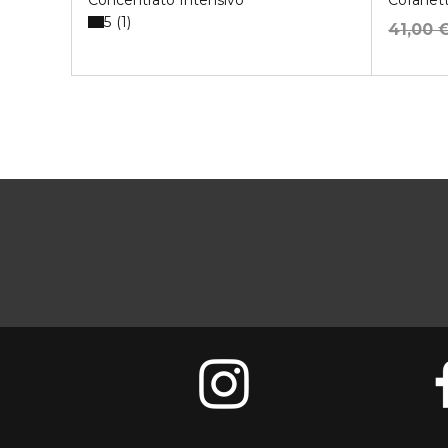
Concentrato Intensivo
Cofanet
5
1
41,00 