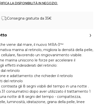
 VERIFICA LA DISPONIBILITÀ IN NEGOZIO 
Consegna gratuita da 35€
otto
lo che viene dal mare, il nuovo MRA-3™
ativa marina al retinolo, migliora la densità della pelle,
cellulare, favorendo un ringiovanimento visibile.
igine marina uniscono le forze per accelerare il
i effetti indesiderati del retinolo:
 dal retinolo
ione e adattamento che richieder il retinolo
ti del retinolo
ontrasta gli 8 segni visbili del tempo in una notte .
 31 consumatrici dopo aver utilizzato il trattamento 1
 una notte di 8 segni del tempo - compattezza,
lle, luminosità, idratazione, grana della pelle, linee