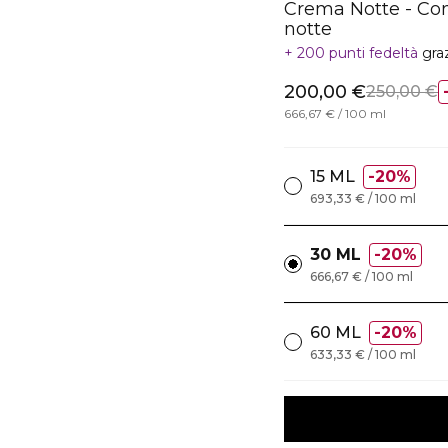
Crema Notte - Contr
notte
200 punti fedeltà
gra
200,00 €
250,00 €
666,67 € / 100 ml
15 ML
20%
693,33 € / 100 ml
30 ML
20%
666,67 € / 100 ml
60 ML
20%
633,33 € / 100 ml