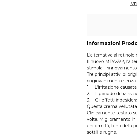
Informazioni Prod
L’alternativa al retino
Il nuovo MRA-3™, l’altern
stimola il rinnovamento 
Tre principi attivi di or
ringiovanimento senza gl
1. L'irritazione causata
2. Il periodo di transiz
3. Gli effetti indesidera
Questa crema vellutata c
Clinicamente testato su
volta. Miglioramento in
uniformità, tono della pe
sottili e rughe.