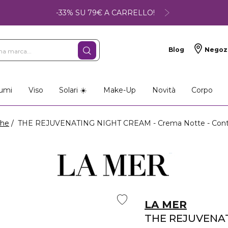
-33% SU 79€ A CARRELLO!
Blog
Negoz
umi
Viso
Solari ☀️
Make-Up
Novità
Corpo
ghe
THE REJUVENATING NIGHT CREAM - Crema Notte - Contrasta 
LA MER
THE REJUVENA