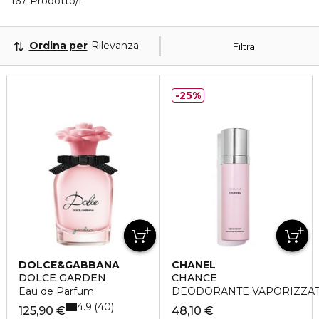
7 Prodotti visualizzati
167 Prodotto/i
Ordina per
Rilevanza
Filtra
25%
DOLCE&GABBANA
CHANEL
DOLCE GARDEN
CHANCE
Eau de Parfum
DEODORANTE VAPORIZZA
4.9
40
125,90 €
48,10 €