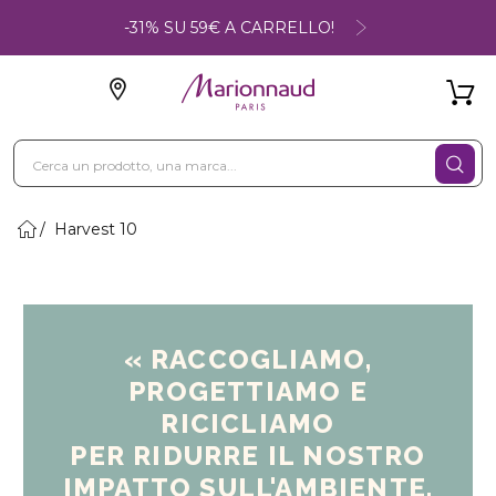
-31% SU 59€ A CARRELLO!
Harvest 10
« RACCOGLIAMO,
PROGETTIAMO E
RICICLIAMO
PER RIDURRE IL NOSTRO
IMPATTO SULL'AMBIENTE.