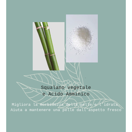
Squalano vegetale
e Acido Amminico
Migliora la morbidezza della pelle e l'idrata.
Aiuta a mantenere una pelle dall'aspetto fresco