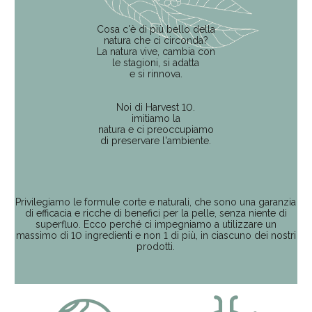
Cosa c'è di più bello della
natura
che ci circonda?
La natura vive, cambia con
le stagioni, si adatta
e si rinnova.
Noi di
Harvest 10.
imitiamo la
natura e ci preoccupiamo
di preservare l'ambiente.
Privilegiamo le formule corte e naturali, che sono una garanzia
di efficacia e ricche di benefici per la pelle, senza niente di
superfluo. Ecco perché ci impegniamo a utilizzare un
massimo di
10 ingredienti
e non 1 di più, in ciascuno dei nostri
prodotti.