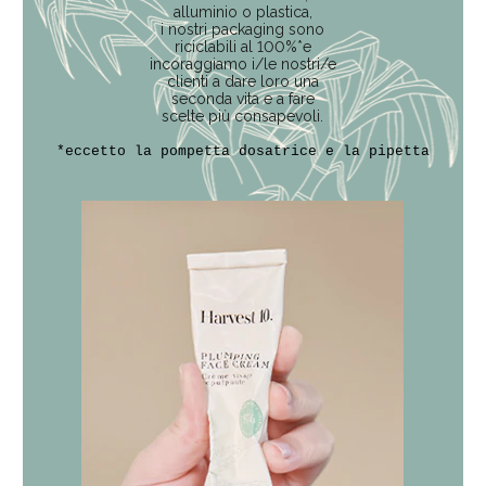
alluminio o plastica,
i nostri packaging sono
riciclabili al 100%*e
incoraggiamo i/le nostri/e
clienti a dare loro una
seconda vita e a fare
scelte più consapevoli.
*eccetto la pompetta dosatrice e la pipetta