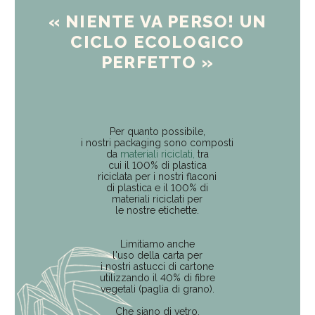
« NIENTE VA PERSO! UN
CICLO ECOLOGICO
PERFETTO »
Per quanto possibile,
i nostri packaging sono composti
da
materiali riciclati,
tra
cui il 100% di plastica
riciclata per i nostri flaconi
di plastica e il
100% di
materiali riciclati
per
le nostre etichette.
Limitiamo anche
l'uso della carta per
i nostri astucci di cartone
utilizzando il 40% di fibre
vegetali (paglia di grano).
Che siano di vetro,