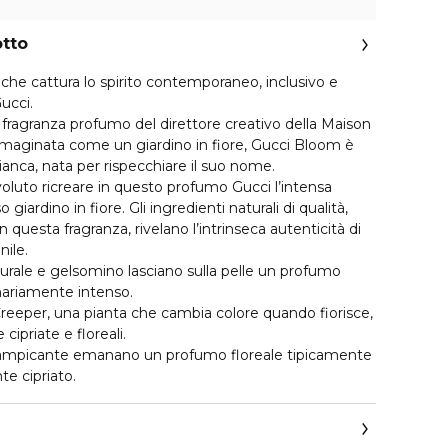
otto
che cattura lo spirito contemporaneo, inclusivo e
ucci.
fragranza profumo del direttore creativo della Maison
maginata come un giardino in fiore, Gucci Bloom è
ianca, nata per rispecchiare il suo nome.
 voluto ricreare in questo profumo Gucci l’intensa
 giardino in fiore. Gli ingredienti naturali di qualità,
 questa fragranza, rivelano l’intrinseca autenticità di
ile.
urale e gelsomino lasciano sulla pelle un profumo
inariamente intenso.
reeper, una pianta che cambia colore quando fiorisce,
cipriate e floreali.
ta rampicante emanano un profumo floreale tipicamente
e cipriato.