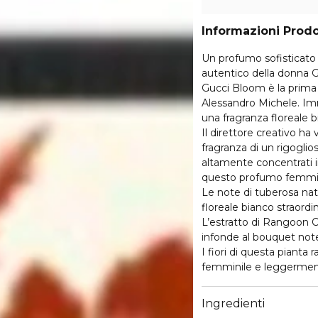
Informazioni Prod
Un profumo sofisticato 
autentico della donna G
Gucci Bloom è la prima 
Alessandro Michele. Im
una fragranza floreale b
Il direttore creativo ha
fragranza di un rigoglioso
altamente concentrati in
questo profumo femmin
Le note di tuberosa nat
floreale bianco straord
L’estratto di Rangoon C
infonde al bouquet note 
I fiori di questa pian
femminile e leggerment
Ingredienti