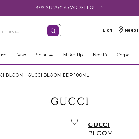
-33% SU 79€ A CARRELLO!
Blog
Negoz
so
Make-up
Profumi
umi
Viso
Solari ☀️
Make-Up
Novità
Corpo
CI BLOOM - GUCCI BLOOM EDP 100ML
GUCCI
BLOOM