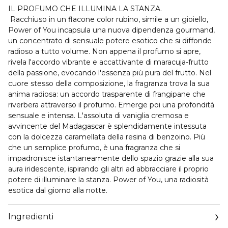
IL PROFUMO CHE ILLUMINA LA STANZA.
Racchiuso in un flacone color rubino, simile a un gioiello,
Power of You incapsula una nuova dipendenza gourmand,
un concentrato di sensuale potere esotico che si diffonde
radioso a tutto volume. Non appena il profumo si apre,
rivela l'accordo vibrante e accattivante di maracuja-frutto
della passione, evocando l'essenza più pura del frutto. Nel
cuore stesso della composizione, la fragranza trova la sua
anima radiosa: un accordo trasparente di frangipane che
riverbera attraverso il profumo. Emerge poi una profondità
sensuale e intensa. L'assoluta di vaniglia cremosa e
avvincente del Madagascar è splendidamente intessuta
con la dolcezza caramellata della resina di benzoino. Più
che un semplice profumo, è una fragranza che si
impadronisce istantaneamente dello spazio grazie alla sua
aura iridescente, ispirando gli altri ad abbracciare il proprio
potere di illuminare la stanza. Power of You, una radiosità
esotica dal giorno alla notte.
Ingredienti