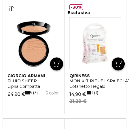
30%
Esclusiva
GIORGIO ARMANI
QIRINESS
FLUID SHEER
MON KIT RITUEL SPA ÉCLA
Cipria Compatta
Cofanetto Regalo
5
1
3
1
6 colori
64,90 €
14,90 €
21,29 €