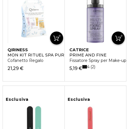
QIRINESS
CATRICE
MON KIT RITUEL SPA PURIFIANT
PRIME AND FINE
Cofanetto Regalo
Fissatore Spray per Make-up
4
2
21,29 €
5,19 €
Esclusiva
Esclusiva