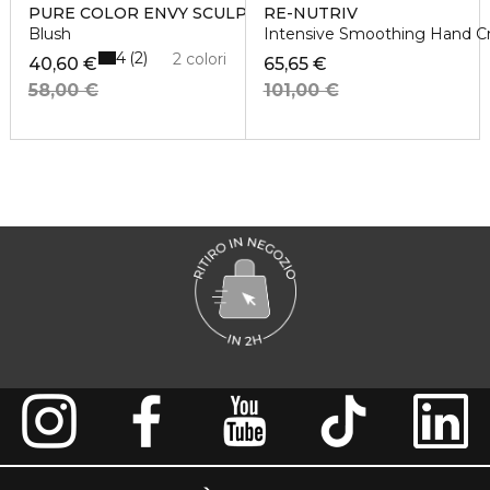
PURE COLOR ENVY SCULPTING BLUSH
RE-NUTRIV
Blush
Intensive Smoothing Hand 
4
2
2 colori
40,60 €
65,65 €
58,00 €
101,00 €