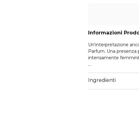
Informazioni Prod
Un'interpretazione ancora più audace dell'o
Parfum. Una presenza po
intensamente femminile
Q by Dolce&Gabbana Pa
note potenti ed elegant
Ingredienti
La fragranza è stata cr
Dolce&Gabbana.
TESTA
La fragranza si apre con
CUORE
Nel cuore della fragran