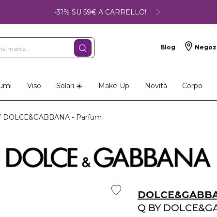
-31% SU 59€ A CARRELLO!
Blog
Negoz
umi
Viso
Solari ☀️
Make-Up
Novità
Corpo
 DOLCE&GABBANA - Parfum
DOLCE&GABB
Q BY DOLCE&G