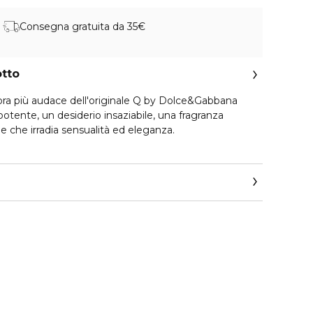
Consegna gratuita da 35€
otto
riginale Q by Dolce&Gabbana
tente, un desiderio insaziabile, una fragranza
 che irradia sensualità ed eleganza.
rfum: una composizione legnosa e ambrata dalle
i.
eata da Daphne Bugey in esclusiva per
 la nota dolce e succosa della Ciliegia candita.
za Q by Dolce&Gabbana Parfum si trova la nota ricca e