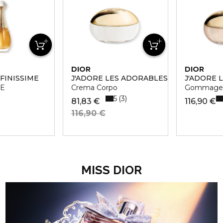
DIOR
DIOR
NFINISSIME
J'ADORE LES ADORABLES
J'ADORE 
ME
Crema Corpo
Gommage S
5
3
81,83 €
116,90 €
116,90 €
MISS DIOR