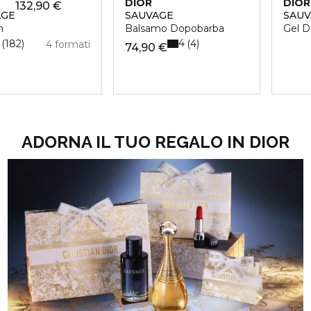
DIOR
DIOR
132,90 €
AGE
SAUVAGE
SAUV
m
Balsamo Dopobarba
Gel D
4
182
4
4 formati
74,90 €
ADORNA IL TUO REGALO IN DIOR