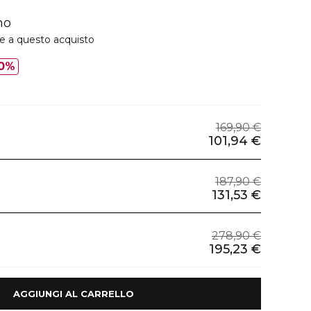
mo
ie a questo acquisto
0%
169,90 €
101,94 €
187,90 €
131,53 €
278,90 €
195,23 €
 AGGIUNGI AL CARRELLO 