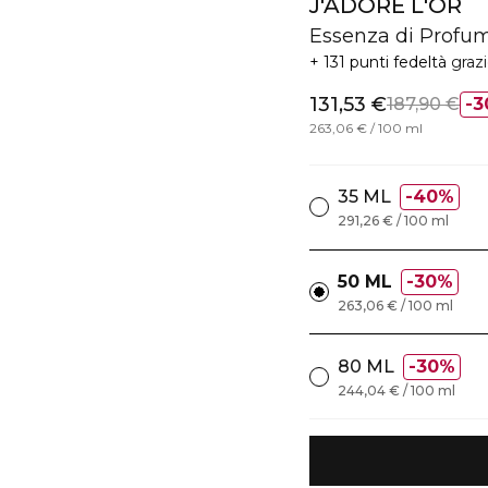
J'ADORE L'OR
Essenza di Profu
131 punti fedeltà
graz
131,53 €
187,90 €
3
263,06 € / 100 ml
35 ML
40%
291,26 € / 100 ml
50 ML
30%
263,06 € / 100 ml
80 ML
30%
244,04 € / 100 ml