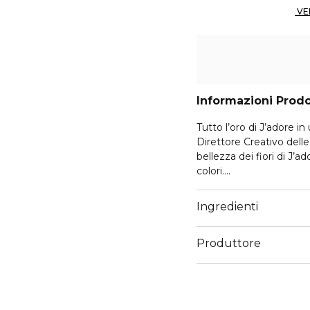
Informazioni Prod
Tutto l’oro di J’adore i
Direttore Creativo delle
bellezza dei fiori di J
colori.
Il risultato è un’essen
Ingredienti
solari di fiori d’arancio
fedelmente in una quint
Produttore
ingredienti sono il vero 
Email
Con le sue curve e linee 
https://www.dior.com/i
immagine del carattere 
prezioso che abbraccia 