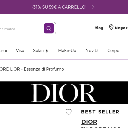
-31% SU 59€ A CARRELLO!
Blog
Negoz
umi
Viso
Solari ☀️
Make-Up
Novità
Corpo
ORE L'OR - Essenza di Profumo
BEST SELLER
DIOR