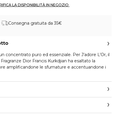
 VERIFICA LA DISPONIBILITÀ IN NEGOZIO 
Consegna gratuita da 35€
otto
n un concentrato puro ed essenziale. Per J’adore L’Or, il
 Fragranze Dior Francis Kurkdjian ha esaltato la
’adore amplificandone le sfumature e accentuandone i
za di profumo ampia e voluttuosa, con note soavi e
, gelsomino grandiflorum e rosa centifolia. Riproposti
essenza di fiori tanto potente quanto carnale, questi
oro di J’adore.
arrotondate, l’iconico collier di J’adore si reinventa a
t_it/beauty/contact-parfum
caldo del sillage e diventa un metallo organico e
sinuosamente il flacone in vetro.