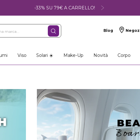
-33% SU 79€ A CARRELLO!
Blog
Negoz
umi
Viso
Solari ☀️
Make-Up
Novità
Corpo