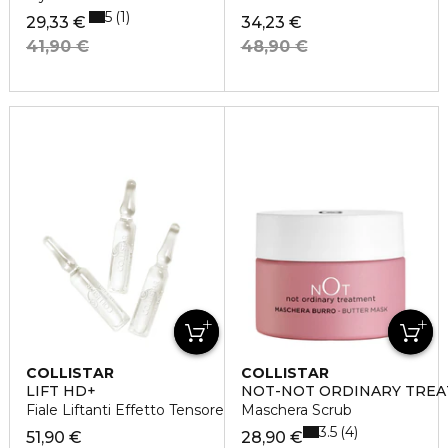
5
1
29,33 €
34,23 €
41,90 €
48,90 €
COLLISTAR
COLLISTAR
LIFT HD+
NOT-NOT ORDINARY TRE
Fiale Liftanti Effetto Tensore Immediato
Maschera Scrub
3.5
4
51,90 €
28,90 €