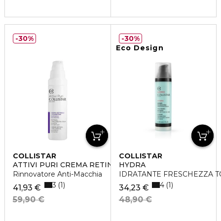
30%
30%
Eco Design
COLLISTAR
COLLISTAR
ATTIVI PURI CREMA RETINOLO + FLORETINA
HYDRA
Rinnovatore Anti-Macchia
IDRATANTE FRESCHEZZA T
3
4
1
1
41,93 €
34,23 €
59,90 €
48,90 €