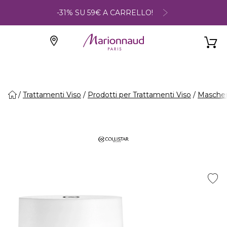
-31% SU 59€ A CARRELLO!
Trattamenti Viso
Prodotti per Trattamenti Viso
Maschere