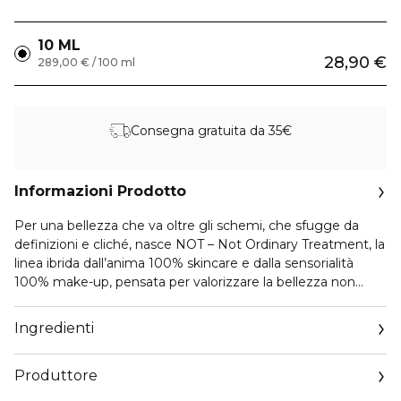
10 ML
28,90 €
289,00 € / 100 ml
Consegna gratuita da 35€
Informazioni Prodotto
Per una bellezza che va oltre gli schemi, che sfugge da
definizioni e cliché, nasce NOT – Not Ordinary Treatment, la
linea ibrida dall’anima 100% skincare e dalla sensorialità
100% make-up, pensata per valorizzare la bellezza non
ordinaria e spontanea di una generazione che si esprime
con autenticità.
Ingredienti
La novità Not Ordinary Treatment – MASCHERA BURRO è
Produttore
un prodotto 3in1 idratante, soffice e denso che lascia la
pelle perfettamente nutrita e protetta tutto il giorno! La