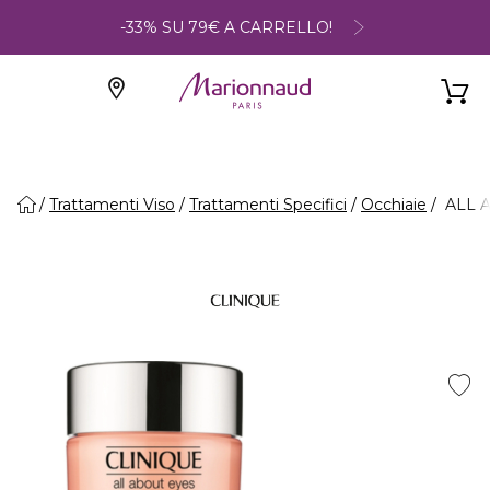
-33% SU 79€ A CARRELLO!
Trattamenti Viso
Trattamenti Specifici
Occhiaie
ALL A