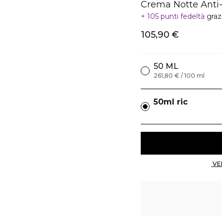
Crema Notte Anti-
105 punti fedeltà
graz
105,90 €
50 ML
261,80 € / 100 ml
50ml ric