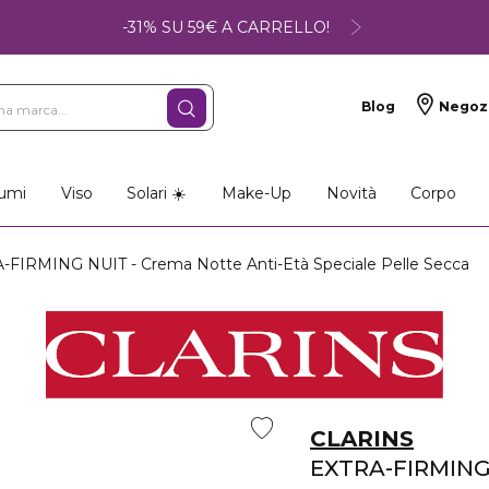
-31% SU 59€ A CARRELLO!
Blog
Negoz
umi
Viso
Solari ☀️
Make-Up
Novità
Corpo
FIRMING NUIT - Crema Notte Anti-Età Speciale Pelle Secca
CLARINS
EXTRA-FIRMING