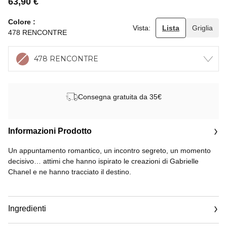
63,90 €
Colore
Vista:
Lista
Griglia
478 RENCONTRE
478 RENCONTRE
Consegna gratuita da 35€
Informazioni Prodotto
Un appuntamento romantico, un incontro segreto, un momento
decisivo… attimi che hanno ispirato le creazioni di Gabrielle
Chanel e ne hanno tracciato il destino.
Con 8 nuance, 5 nuove e 3 iconiche, in uno scrigno in edizione
limitata, la collezione ROUGE ALLURE VELVET EDIZIONE
Ingredienti
LIMITATA definisce lo stile di incontri che lasciano il segno.