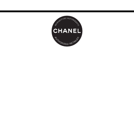
Ispirata all’iconico anello COCO CRUSH, la base di ROUGE
ALLURE VELVET è impreziosita da un motivo matelassé dalle
linee intrecciate, come destini che si incrociano. Il packaging si
veste a sua volta di delicate finiture dorate. Il suono caratteristico
accompagna il primo gesto, con il clic che suggella l’istante in cui
tutto si trasforma.
Il rossetto emblematico della Maison offre un risultato opaco e
luminoso, intenso e a lunga tenuta. La confortevole consistenza
“seconda pelle” sublima le labbra con un concentrato di pigmenti.
Grazie al derivato di olio di jojoba e al burro di karité, la
consistenza delicata offre una sensazione immediata di
idratazione e morbidezza.
4 momenti, 4 look. Per questa esclusiva collezione, lo Studio di
Creazione Maquillage di CHANEL unisce LE CRAYON LÈVRES e
ROUGE ALLURE VELVET per una combinazione unica e
sofisticata. L’allure del prossimo appuntamento è pronta a
svelarsi.