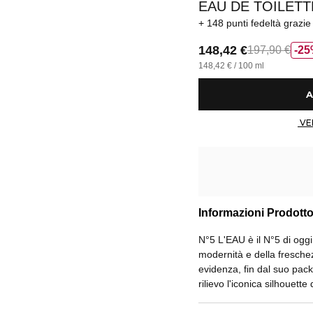
EAU DE TOILET
148 punti fedeltà
grazie
148,42 €
197,90 €
25
148,42 € / 100 ml
Informazioni Prodott
N°5 L'EAU è il N°5 di oggi.
modernità e della fresche
evidenza, fin dal suo pack
rilievo l'iconica silhouett
flacone trasparente e cri