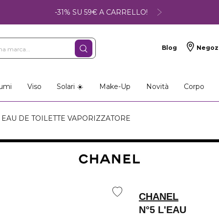
-31% SU 59€ A CARRELLO!
Blog
Negoz
umi
Viso
Solari ☀️
Make-Up
Novità
Corpo
- EAU DE TOILETTE VAPORIZZATORE
CHANEL
N°5 L'EAU