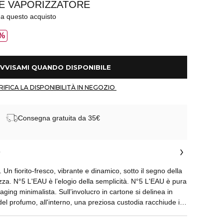
TE VAPORIZZATORE
 a questo acquisto
%
 AVVISAMI QUANDO DISPONIBILE 
 VERIFICA LA DISPONIBILITÀ IN NEGOZIO 
Consegna gratuita da 35€
o
 Un fiorito-fresco, vibrante e dinamico, sotto il segno della
zza. N°5 L'EAU è l’elogio della semplicità. N°5 L'EAU è pura
aging minimalista. Sull’involucro in cartone si delinea in
e del profumo, all'interno, una preziosa custodia racchiude il
stallino. Un tappo essenziale, senza alcun meccanismo che