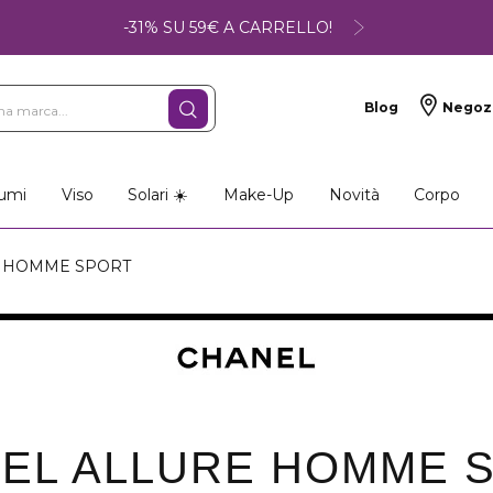
-31% SU 59€ A CARRELLO!
Blog
Negoz
umi
Viso
Solari ☀️
Make-Up
Novità
Corpo
 HOMME SPORT
EL ALLURE HOMME 