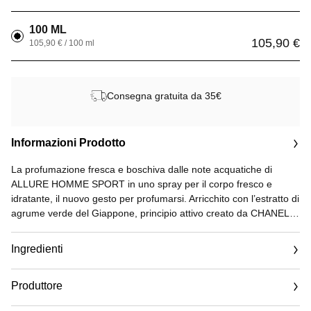
100 ML
105,90 €
105,90 € / 100 ml
Consegna gratuita da 35€
Informazioni Prodotto
La profumazione fresca e boschiva dalle note acquatiche di
ALLURE HOMME SPORT in uno spray per il corpo fresco e
idratante, il nuovo gesto per profumarsi. Arricchito con l’estratto di
agrume verde del Giappone, principio attivo creato da CHANEL,
ALLURE HOMME SPORT All-Over Spray aiuta a preservare la
sensazione di confort e l’idratazione della pelle. La brume leggera
Ingredienti
la lascia delicatamente profumata. Appositamente creato per
essere portato sempre con sé, il packaging da viaggio permette
Produttore
di prolungare la persistenza della fragranza con eleganza, in ogni
momento della giornata.