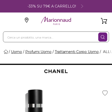
-33% SU 79€ A CARRELLO!
Uomo
Profumi Uomo
Trattamenti Corpo Uomo
ALLU