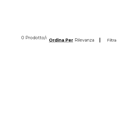
0 Prodotti visualizzati
0 Prodotto/i
Ordina Per
Rilevanza
Filtra