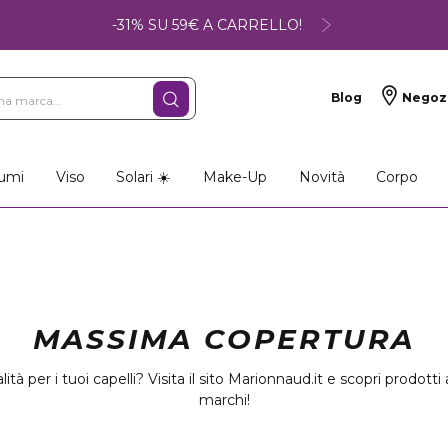
-31% SU 59€ A CARRELLO!
Blog
Negoz
umi
Viso
Solari ☀️
Make-Up
Novità
Corpo
MASSIMA COPERTURA
tà per i tuoi capelli? Visita il sito Marionnaud.it e scopri prodott
marchi!