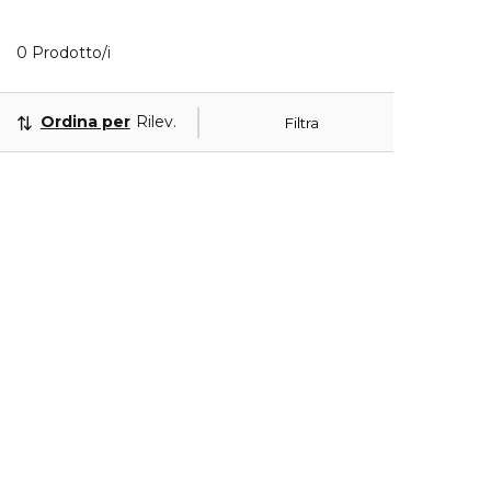
0 Prodotti visualizzati
0 Prodotto/i
Ordina per
Rilevanza
Filtra