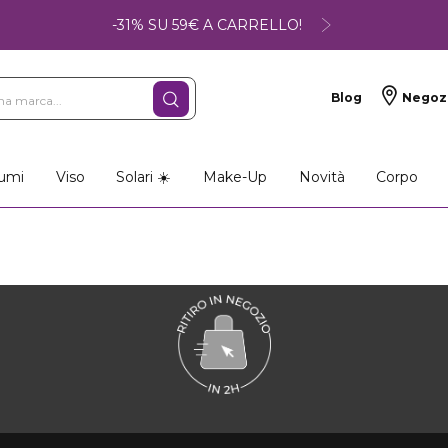
-31% SU 59€ A CARRELLO!
Blog
Negoz
umi
Viso
Solari ☀️
Make-Up
Novità
Corpo