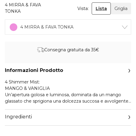
4 MIRRA & FAVA
Vista:
Lista
Griglia
TONKA
4 MIRRA & FAVA TONKA
Consegna gratuita da 35€
Informazioni Prodotto
4 Shimmer Mist:
MANGO & VANIGLIA
Un’apertura golosa e luminosa, dominata da un mango
glassato che sprigiona una dolcezza succosa e avvolgente,
subito percepibile. Le note di arancia ne amplificano la
brillantezza, mentre un accento di foglie di tè verde
Ingredienti
introduce una sfumatura fresca e vibrante. Nel cuore,
delicate note fiorite diffondono una luminosità morbida,
accompagnando la fragranza verso un fondo caldo e