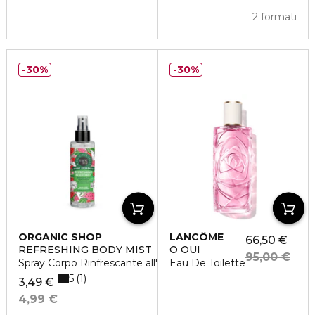
2 formati
30%
30%
ORGANIC SHOP
LANCÔME
66,50 €
REFRESHING BODY MIST
Ô OUI
95,00 €
Spray Corpo Rinfrescante all'Anguria
Eau De Toilette
5
1
3,49 €
4,99 €