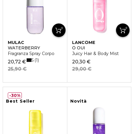
MULAC
LANCÔME
WATERBERRY
Ô OUI
Fragranza Spray Corpo
Juicy Hair & Body Mist
5
1
20,72 €
20,30 €
25,90 €
29,00 €
30%
Best Seller
Novità