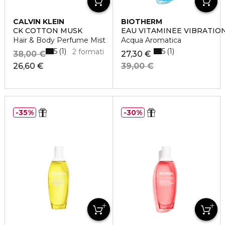
CALVIN KLEIN
BIOTHERM
CK COTTON MUSK
EAU VITAMINÉE VIBRATI
Hair & Body Perfume Mist
Acqua Aromatica
5
5
1
1
2 formati
38,00 €
27,30 €
26,60 €
39,00 €
35%
30%