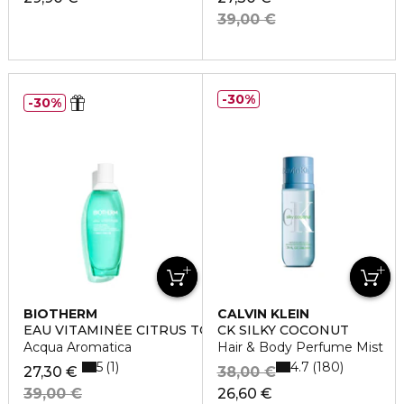
39,00 €
30%
30%
BIOTHERM
CALVIN KLEIN
EAU VITAMINÉE CITRUS TONIC
CK SILKY COCONUT
Acqua Aromatica
Hair & Body Perfume Mist
5
4.7
1
180
27,30 €
38,00 €
39,00 €
26,60 €