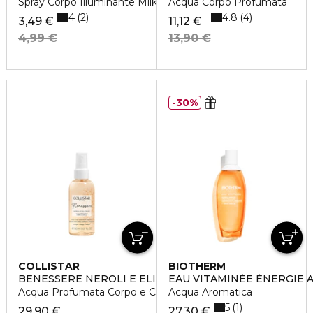
Spray Corpo Illuminante Milkshake alla Vaniglia
Acqua Corpo Profumata
4
4.8
2
4
3,49 €
11,12 €
4,99 €
13,90 €
30%
COLLISTAR
BIOTHERM
BENESSERE NEROLI E ELICRISO
EAU VITAMINÉE ÉNERGIE 
Acqua Profumata Corpo e Capelli
Acqua Aromatica
5
1
29,90 €
27,30 €