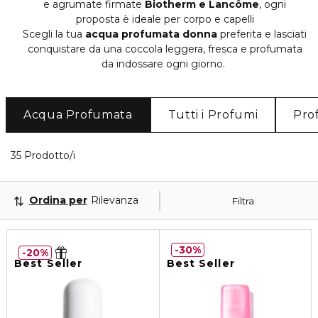
e agrumate firmate
Biotherm e Lancôme
, ogni
proposta è ideale per corpo e capelli
Scegli la tua
acqua profumata donna
preferita e lasciati
conquistare da una coccola leggera, fresca e profumata
da indossare ogni giorno.
Acqua Profumata
Tutti i Profumi
Pro
35 Prodotti visualizzati
35 Prodotto/i
Ordina per
Rilevanza
Filtra
30%
20%
Best Seller
Best Seller